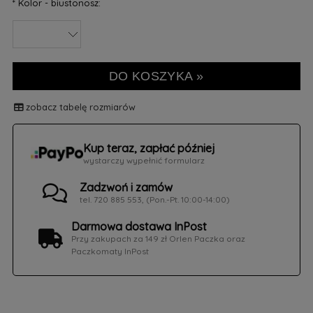
*
Kolor - biustonosz:
DO KOSZYKA »
zobacz tabelę rozmiarów
Kup teraz, zapłać później
wystarczy wypełnić formularz
Zadzwoń i zamów
tel. 720 885 553, (Pon.-Pt. 10:00-14:00)
Darmowa dostawa InPost
Przy zakupach za 149 zł Orlen Paczka oraz
Paczkomaty InPost