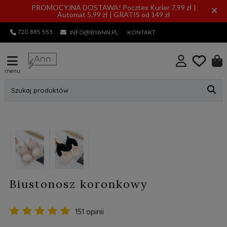
PROMOCYJNA DOSTAWA! Pocztex Kurier 7,99 zł |
×
Automat 5,99 zł | GRATIS od 149 zł
720 885 553
INFO@BYANN.PL
KONTAKT
menu
Szukaj produktów
promocja
Biustonosz koronkowy
151 opinii