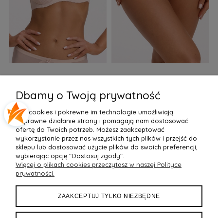
Biustonosz semi soft Gaia
Figi Gaia GFB 1397 Alicia
F
BS 1395 Alicia Perłowy
Brazyliany Perłowe S-2XL
Dbamy o Twoją prywatność
155,99 zł
77,99 zł
7
Pliki cookies i pokrewne im technologie umożliwiają
Do Koszyka »
Do Koszyka »
poprawne działanie strony i pomagają nam dostosować
ofertę do Twoich potrzeb. Możesz zaakceptować
wykorzystanie przez nas wszystkich tych plików i przejść do
sklepu lub dostosować użycie plików do swoich preferencji,
wybierając opcję "Dostosuj zgody".
Więcej o plikach cookies przeczytasz w naszej Polityce
POMOC
prywatności.
MOJE KONTO
ZAAKCEPTUJ TYLKO NIEZBĘDNE