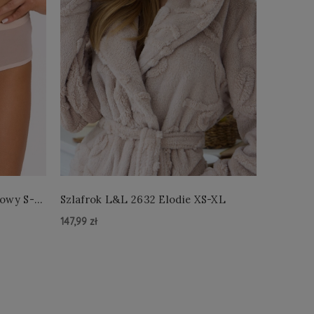
łowy S-
Szlafrok L&L 2632 Elodie XS-XL
Szlafro
147,99 zł
147,99 zł
Do Koszyka »
Do Kos