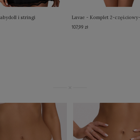
abydoll i stringi
Luvae - Komplet 2-częściowy
107,99 zł
yka »
Do Koszyka »