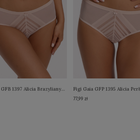
 GFB 1397 Alicia Brazyliany
Figi Gaia GFP 1395 Alicia Per
 S-2XL
4XL
77,99 zł
zyka »
Do Koszyka »