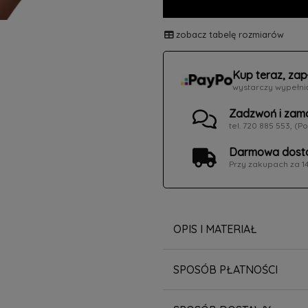
zobacz tabelę rozmiarów
Kup teraz, zap
wystarczy wypełni
Zadzwoń i zam
tel. 720 885 553, (Po
Darmowa dosta
Przy zakupach za 1
OPIS I MATERIAŁ
SPOSÓB PŁATNOŚCI