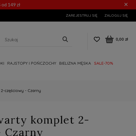
×
 od 149 zł
ZAREJESTRUJ SIĘ
ZALOGUJ SIĘ
0,00 zł
KI
RAJSTOPY I POŃCZOCHY
BIELIZNA MĘSKA
SALE-70%
 2-częściowy - Czarny
warty komplet 2-
- Czarny