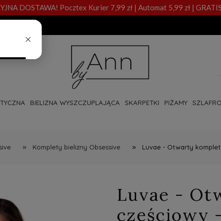
A DOSTAWA! Pocztex Kurier 7,99 zł | Automat 5,99 zł | GRATIS
OTYCZNA
BIELIZNA WYSZCZUPLAJĄCA
SKARPETKI
PIŻAMY
SZLAFRO
»
»
sive
Komplety bielizny Obsessive
Luvae - Otwarty komplet
Luvae - Ot
częściowy 