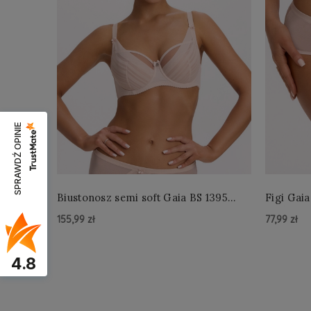
SPRAWDŹ OPINIE
Biustonosz semi soft Gaia BS 1395
Figi Gaia
Alicia Perłowy
Perłowe
155,99 zł
77,99 zł
Do Koszyka »
Do Kos
4.8