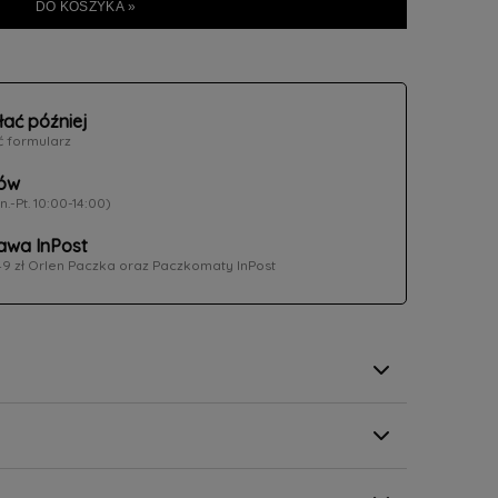
DO KOSZYKA »
łać później
ć formularz
ów
n.-Pt. 10:00-14:00)
wa InPost
49 zł Orlen Paczka oraz Paczkomaty InPost