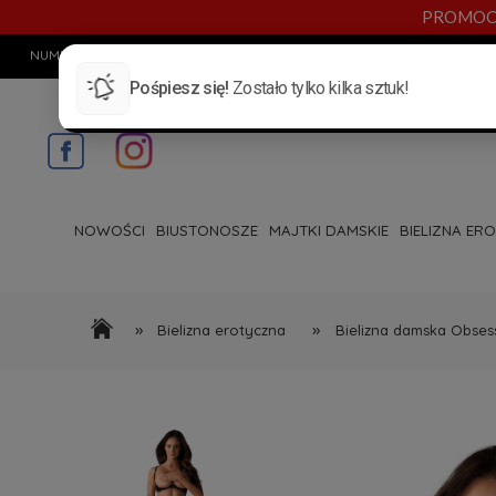
PROMOCYJN
NUMER TELEFONU:
720 885 553
E-MAIL:
INFO@BYANN.PL
KONTAKT
NOWOŚCI
BIUSTONOSZE
MAJTKI DAMSKIE
BIELIZNA ER
»
»
Bielizna erotyczna
Bielizna damska Obses