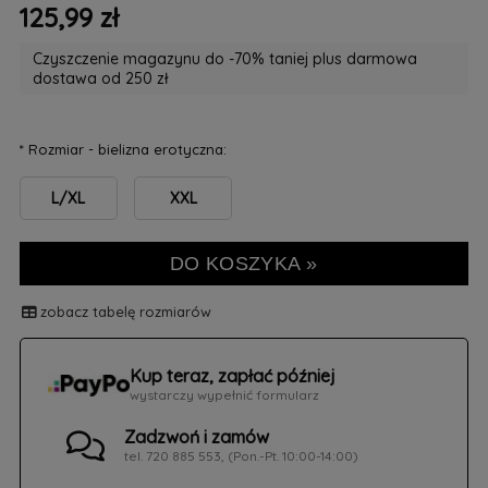
125,99 zł
Czyszczenie magazynu do -70% taniej plus darmowa
dostawa od 250 zł
*
Rozmiar - bielizna erotyczna:
L/XL
XXL
DO KOSZYKA »
zobacz tabelę rozmiarów
Kup teraz, zapłać później
wystarczy wypełnić formularz
Zadzwoń i zamów
tel. 720 885 553, (Pon.-Pt. 10:00-14:00)