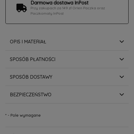
Darmowa dostawa InPost
Przy zakupach za 149 zł Orlen Paczka oraz
Paczkomaty InPost
OPIS I MATERIAŁ
SPOSÓB PŁATNOŚCI
SPOSÓB DOSTAWY
BEZPIECZEŃSTWO
*
- Pole wymagane