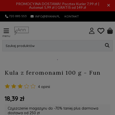
PROMOCYJNA DOSTAWA! Pocztex Kurier 7,99 zł |
×
Automat 5,99 zł | GRATIS od 149 zł
720 885 553
INFO@BYANN.PL
KONTAKT
menu
Szukaj produktów
Kula z feromonami 100 g - Fun
4 opinii
18,39 zł
Czyszczenie magazynu do -70% taniej plus darmowa
dostawa od 250 zł