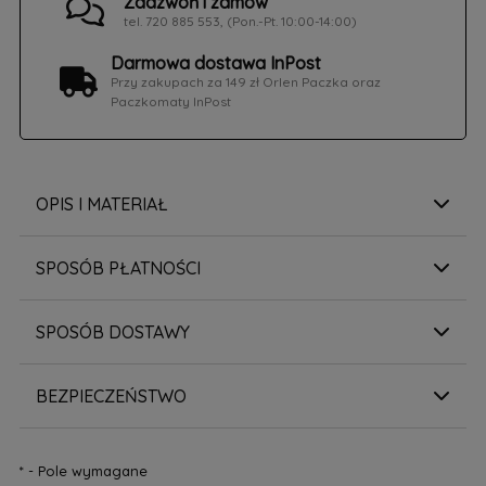
Zadzwoń i zamów
tel. 720 885 553, (Pon.-Pt. 10:00-14:00)
Darmowa dostawa InPost
Przy zakupach za 149 zł Orlen Paczka oraz
Paczkomaty InPost
OPIS I MATERIAŁ
SPOSÓB PŁATNOŚCI
SPOSÓB DOSTAWY
BEZPIECZEŃSTWO
*
- Pole wymagane