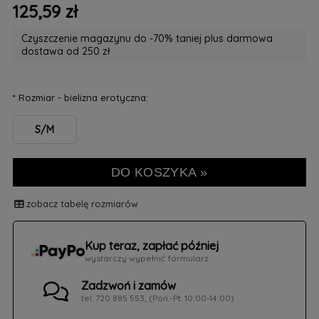
125,59 zł
Czyszczenie magazynu do -70% taniej plus darmowa
dostawa od 250 zł
*
Rozmiar - bielizna erotyczna:
S/M
DO KOSZYKA »
zobacz tabelę rozmiarów
Kup teraz, zapłać później
wystarczy wypełnić formularz
Zadzwoń i zamów
tel. 720 885 553, (Pon.-Pt. 10:00-14:00)