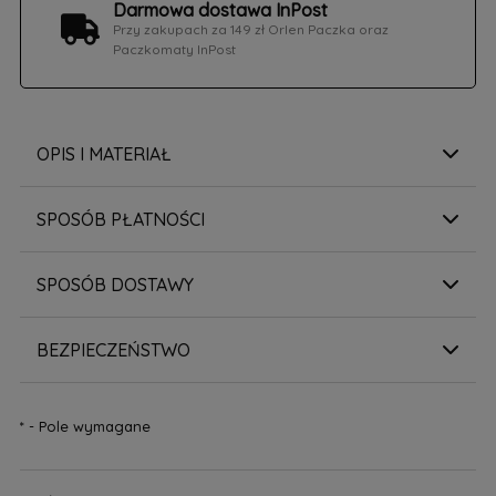
Darmowa dostawa InPost
Przy zakupach za 149 zł Orlen Paczka oraz
Paczkomaty InPost
OPIS I MATERIAŁ
SPOSÓB PŁATNOŚCI
SPOSÓB DOSTAWY
BEZPIECZEŃSTWO
*
- Pole wymagane