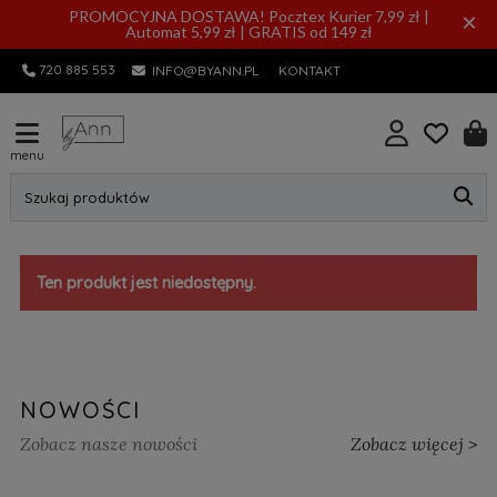
PROMOCYJNA DOSTAWA! Pocztex Kurier 7,99 zł |
×
Automat 5,99 zł | GRATIS od 149 zł
720 885 553
INFO@BYANN.PL
KONTAKT
menu
Szukaj produktów
Ten produkt jest niedostępny.
NOWOŚCI
Zobacz nasze nowości
Zobacz więcej >