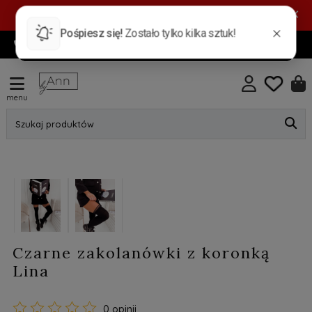
PROMOCYJNA DOSTAWA! Pocztex Kurier 7,99 zł |
×
Automat 5,99 zł | GRATIS od 149 zł
720 885 553
INFO@BYANN.PL
KONTAKT
menu
Szukaj produktów
Czarne zakolanówki z koronką
Lina
0 opinii