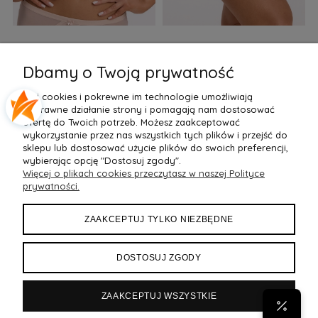
Biustonosz semi soft Gaia
Figi Gaia GFB 1397 Alicia
F
BS 1395 Alicia Perłowy
Brazyliany Perłowe S-2XL
Dbamy o Twoją prywatność
155,99 zł
77,99 zł
7
Pliki cookies i pokrewne im technologie umożliwiają
Do Koszyka »
Do Koszyka »
poprawne działanie strony i pomagają nam dostosować
ofertę do Twoich potrzeb. Możesz zaakceptować
wykorzystanie przez nas wszystkich tych plików i przejść do
sklepu lub dostosować użycie plików do swoich preferencji,
wybierając opcję "Dostosuj zgody".
Więcej o plikach cookies przeczytasz w naszej Polityce
POMOC
prywatności.
MOJE KONTO
ZAAKCEPTUJ TYLKO NIEZBĘDNE
PŁATNOŚCI I DOSTAWA
DOSTOSUJ ZGODY
INFORMACJE
ZAAKCEPTUJ WSZYSTKIE