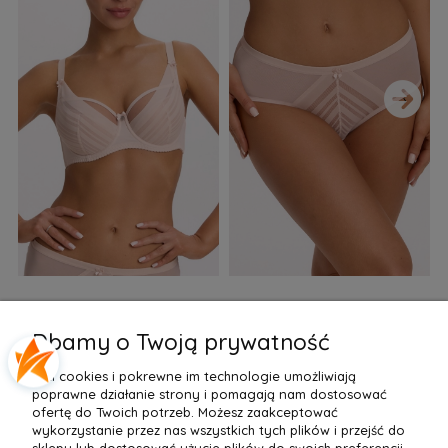
›
Biustonosz semi soft Gaia
Figi Gaia GFB 1397 Alicia
F
BS 1395 Alicia Perłowy
Brazyliany Perłowe S-2XL
Dbamy o Twoją prywatność
155,99 zł
77,99 zł
7
Pliki cookies i pokrewne im technologie umożliwiają
Do Koszyka »
Do Koszyka »
poprawne działanie strony i pomagają nam dostosować
ofertę do Twoich potrzeb. Możesz zaakceptować
wykorzystanie przez nas wszystkich tych plików i przejść do