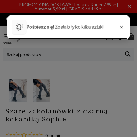
PROMOCYJNA DOSTAWA! Pocztex Kurier 7,99 zł |
×
Automat 5,99 zł | GRATIS od 149 zł
720 885 553
INFO@BYANN.PL
KONTAKT
menu
Szukaj produktów
Szare zakolanówki z czarną
kokardką Sophie
0 opinii