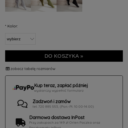
*
Kolor:
DO KOSZYKA »
zobacz tabelę rozmiarów
Kup teraz, zapłać później
wystarczy wypełnić formularz
Zadzwoń i zamów
tel. 720 885 553, (Pon.-Pt. 10:00-14:00)
Darmowa dostawa InPost
Przy zakupach za 149 zł Orlen Paczka oraz
Paczkomaty InPost