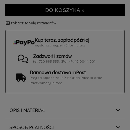
DO KOSZYKA »
zobacz tabelę rozmiarów
Kup teraz, zapłać później
wystarczy wypełnić formularz
Zadzwoń i zamów
tel. 720 885 553, (Pon.-Pt. 10:00-14:00)
Darmowa dostawa InPost
Przy zakupach za 149 zł Orlen Paczka oraz
Paczkomaty InPost
OPIS I MATERIAŁ
SPOSÓB PŁATNOŚCI