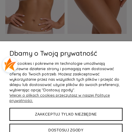
Biustonosz semi soft Gaia
Figi Gaia GFB 1397 Alicia
F
BS 1395 Alicia Perłowy
Brazyliany Perłowe S-2XL
Dbamy o Twoją prywatność
155,99 zł
77,99 zł
7
Pliki cookies i pokrewne im technologie umożliwiają
Do Koszyka »
Do Koszyka »
poprawne działanie strony i pomagają nam dostosować
ofertę do Twoich potrzeb. Możesz zaakceptować
wykorzystanie przez nas wszystkich tych plików i przejść do
sklepu lub dostosować użycie plików do swoich preferencji,
wybierając opcję "Dostosuj zgody".
Więcej o plikach cookies przeczytasz w naszej Polityce
POMOC
prywatności.
MOJE KONTO
ZAAKCEPTUJ TYLKO NIEZBĘDNE
PŁATNOŚCI I DOSTAWA
DOSTOSUJ ZGODY