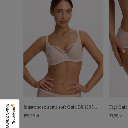
SPRAWDŹ OPINIE
Biustonosz semi soft Gaia BS 1395
Figi Gaia
Alicia Perłowy
Perłowe
155,99 zł
77,99 zł