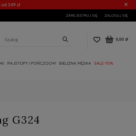
×
 od 149 zł
ZAREJESTRUJ SIĘ
ZALOGUJ SIĘ
0,00 zł
KI
RAJSTOPY I POŃCZOCHY
BIELIZNA MĘSKA
SALE-70%
ng G324