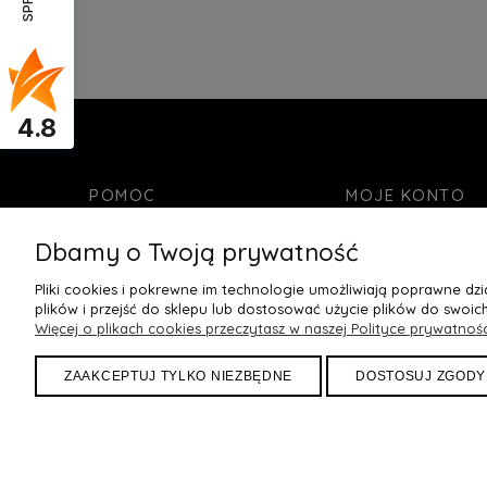
Do Koszyka »
Do Kos
4.8
POMOC
MOJE KONTO
Kontakt
Twoje zamówienia
Dbamy o Twoją prywatność
Bezpieczne zakupy
Ustawienia konta
Pliki cookies i pokrewne im technologie umożliwiają poprawne d
Zwroty i reklamacje
Ulubione
plików i przejść do sklepu lub dostosować użycie plików do swoich
Regulamin
Więcej o plikach cookies przeczytasz w naszej Polityce prywatnośc
Jak dobrać rozmiar stanika
ZAAKCEPTUJ TYLKO NIEZBĘDNE
DOSTOSUJ ZGODY
Byann.pl