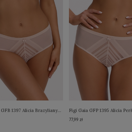
 GFB 1397 Alicia Brazyliany
Figi Gaia GFP 1395 Alicia Per
 S-2XL
4XL
77,99 zł