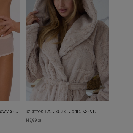
łowy S-
Szlafrok L&L 2632 Elodie XS-XL
Szlafro
147,99 zł
147,99 zł