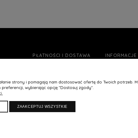
zyka »
Do Koszyka »
PŁATNOŚCI I DOSTAWA
INFORMACJE
Formy płatności
O nas
Czas realizacji zamówienia
Jak kupować?
ziałanie strony i pomagają nam dostosować ofertę do Twoich potrzeb. 
Koszty wysyłki
Blog
 preferencji, wybierając opcję "Dostosuj zgody".
Ustawienia plikó
i.
Polityka prywatn
ZAAKCEPTUJ WSZYSTKIE
Sklep internetowy Shoper Premium