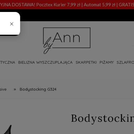
A DOSTAWA! Pocztex Kurier 7,99 zł | Automat 5,99 zł | GRATIS
OTYCZNA
BIELIZNA WYSZCZUPLAJĄCA
SKARPETKI
PIŻAMY
SZLAFRO
»
sive
Bodystocking G324
Bodystocki