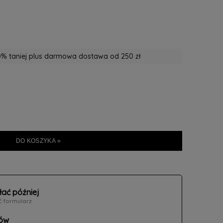
% taniej plus darmowa dostawa od 250 zł
DO KOSZYKA »
łać później
ć formularz
ów