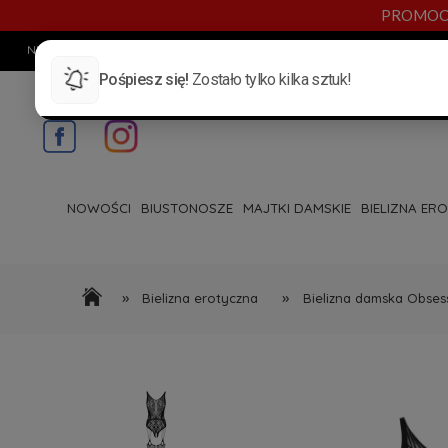
PROMOCYJN
NUMER TELEFONU:
720 885 553
E-MAIL:
INFO@BYANN.PL
KONTAKT
NOWOŚCI
BIUSTONOSZE
MAJTKI DAMSKIE
BIELIZNA ER
»
»
Bielizna erotyczna
Bielizna damska Obses