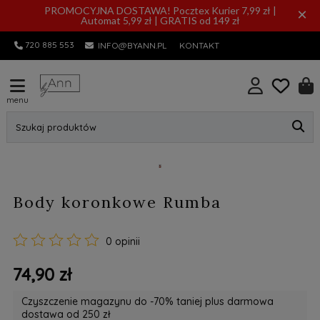
PROMOCYJNA DOSTAWA! Pocztex Kurier 7,99 zł |
×
Automat 5,99 zł | GRATIS od 149 zł
720 885 553
INFO@BYANN.PL
KONTAKT
menu
Szukaj produktów
Body koronkowe Rumba
0 opinii
74,90 zł
Czyszczenie magazynu do -70% taniej plus darmowa
dostawa od 250 zł