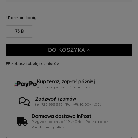
*
Rozmiar- body:
75 B
DO KOSZYKA »
zobacz tabelę rozmiarów
Kup teraz, zapłać później
wystarczy wypełnić formularz
Zadzwoń i zamów
tel. 720 885 553, (Pon.-Pt. 10:00-14:00)
Darmowa dostawa InPost
Przy zakupach za 149 zł Orlen Paczka oraz
Paczkomaty InPost