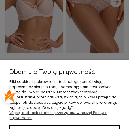
›
Biustonosz semi soft Gaia
Figi Gaia GFB 1397 Alicia
F
BS 1395 Alicia Perłowy
Brazyliany Perłowe S-2XL
Dbamy o Twoją prywatność
155,99 zł
77,99 zł
7
Pliki cookies i pokrewne im technologie umożliwiają
Do Koszyka »
Do Koszyka »
poprawne działanie strony i pomagają nam dostosować
ofertę do Twoich potrzeb. Możesz zaakceptować
wykorzystanie przez nas wszystkich tych plików i przejść do
sklepu lub dostosować użycie plików do swoich preferencji,
wybierając opcję "Dostosuj zgody".
Więcej o plikach cookies przeczytasz w naszej Polityce
POMOC
prywatności.