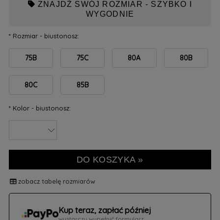
ZNAJDŹ SWÓJ ROZMIAR - SZYBKO I
WYGODNIE
*
Rozmiar - biustonosz:
75B
75C
80A
80B
80C
85B
*
Kolor - biustonosz:
DO KOSZYKA »
zobacz tabelę rozmiarów
Kup teraz, zapłać później
wystarczy wypełnić formularz