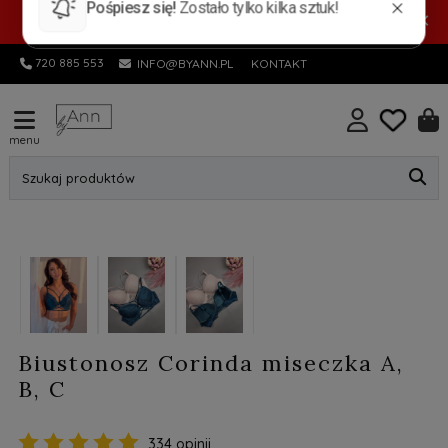
PROMOCYJNA DOSTAWA! Pocztex Kurier 7,99 zł |
×
Automat 5,99 zł | GRATIS od 149 zł
720 885 553
INFO@BYANN.PL
KONTAKT
menu
Szukaj produktów
promocja
Biustonosz Corinda miseczka A,
B, C
334 opinii