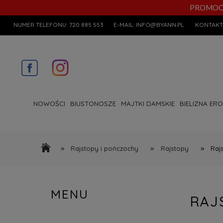
PROMOCYJN
NUMER TELEFONU:
720 885 553
E-MAIL:
INFO@BYANN.PL
KONTAKT
NOWOŚCI
BIUSTONOSZE
MAJTKI DAMSKIE
BIELIZNA ER
»
»
»
Rajstopy i pończochy
Rajstopy
Raj
MENU
RAJ