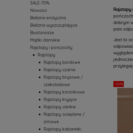
SALE-70%
Rajstopy 
Nowości
pończochy
Bielizna erotyczna
dobrym wy
Bielizna wyszczuplająca
pani odp
Biustonosze
Jest to o
Majtki damskie
odpowiad
Rajstopy i pończochy
wyglądem 
Rajstopy
jednocześ
Rajstopy bordowe
przylegają
Rajstopy czarne
Rajstopy brązowe /
-50%
czekoladowe
Rajstopy koronkowe
Rajstopy kryjące
Rajstopy cienkie
Rajstopy ocieplane /
zimowe
Rajstopy kabaretki