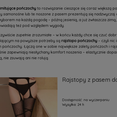
imitujące pończochy
to rozwiązanie cieszące się coraz większą po
 samonośne lub te noszone z pasem prezentują się nadzwyczaj at
borem na każdą pogodę – późną jesienią, a już zwłaszcza zimą, 
owiadają też pod względem wygody.
czywiście zupełnie zrozumiałe – w końcu każdy chce się czuć do
ającym na powyższe potrzeby są
rajstopo pończochy
– czyli nic
pończochy. Łączą one w sobie największe zalety pończoch i rajst
nie zapewniają niesłychany komfort noszenia – elastycznie dopaso
, nie zsuwają ani nie rolują.
Rajstopy z pasem d
Dostępność:
na wyczerpaniu
Wysyłka:
24 h