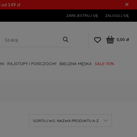
×
 od 149 zł
ZAREJESTRUJ SIĘ
ZALOGUJ SIĘ
0,00 zł
KI
RAJSTOPY I POŃCZOCHY
BIELIZNA MĘSKA
SALE-70%
SORTUJ WG:
NAZWA PRODUKTU A-Z