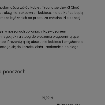
pularnością wśród kobiet. Trudno się dziwić! Choć
rakcyjnie, seksownie i kobieco, nie do końca będą
może być w nich po prostu za chłodno. Nie każdej
brze w noszonych ubraniach. Rozwiązaniem
 innego, jak rajstopy do złudzenia przypominające
op. Prezentują się absolutnie kobieco i zmysłowo, a
wują się do kształtu ciała i znakomicie do niego
o pończoch
19,99 zł
Do Koszyka »