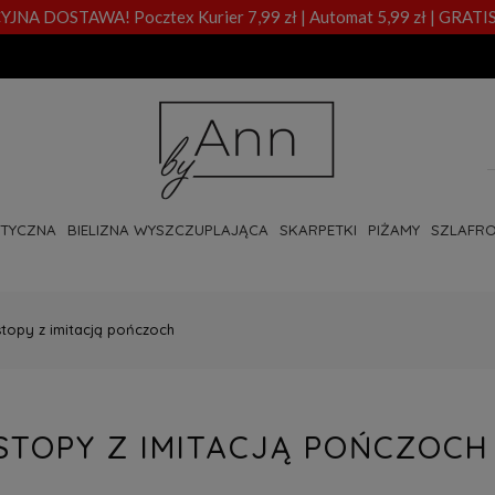
A DOSTAWA! Pocztex Kurier 7,99 zł | Automat 5,99 zł | GRATIS
OTYCZNA
BIELIZNA WYSZCZUPLAJĄCA
SKARPETKI
PIŻAMY
SZLAFRO
stopy z imitacją pończoch
STOPY Z IMITACJĄ POŃCZOCH