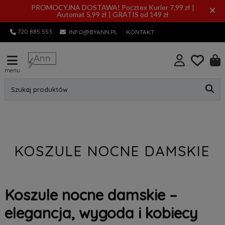
PROMOCYJNA DOSTAWA! Pocztex Kurier 7,99 zł |
×
Automat 5,99 zł | GRATIS od 149 zł
720 885 553
INFO@BYANN.PL
KONTAKT
menu
Szukaj produktów
KOSZULE NOCNE DAMSKIE
Koszule nocne damskie –
elegancja, wygoda i kobiecy