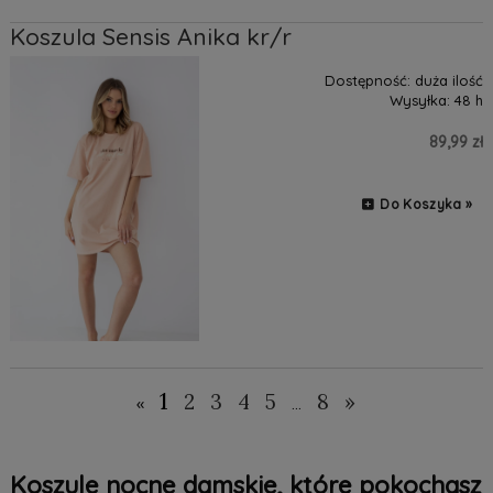
Koszula Sensis Anika kr/r
Dostępność:
duża ilość
Wysyłka:
48 h
89,99 zł
Do Koszyka »
1
2
3
4
5
8
»
«
...
Koszule nocne damskie, które pokochasz