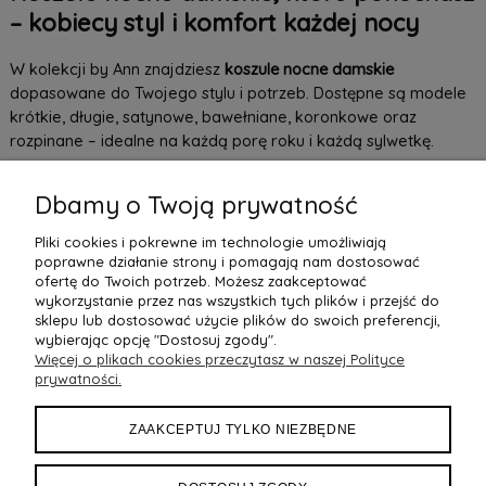
– kobiecy styl i komfort każdej nocy
W kolekcji by Ann znajdziesz
koszule nocne damskie
dopasowane do Twojego stylu i potrzeb. Dostępne są modele
krótkie, długie, satynowe, bawełniane, koronkowe oraz
rozpinane – idealne na każdą porę roku i każdą sylwetkę.
Odkryj koszule nocne stworzone z miękkich materiałów, które
Dbamy o Twoją prywatność
dbają o wygodę snu: od lekkiej bawełny, przez chłodną satynę,
po zmysłowe koronki. To idealny wybór dla kobiet, które chcą
Pliki cookies i pokrewne im technologie umożliwiają
czuć się pięknie nawet podczas odpoczynku.
poprawne działanie strony i pomagają nam dostosować
ofertę do Twoich potrzeb. Możesz zaakceptować
Czytaj więcej
wykorzystanie przez nas wszystkich tych plików i przejść do
sklepu lub dostosować użycie plików do swoich preferencji,
wybierając opcję "Dostosuj zgody".
Więcej o plikach cookies przeczytasz w naszej Polityce
POMOC
prywatności.
MOJE KONTO
ZAAKCEPTUJ TYLKO NIEZBĘDNE
PŁATNOŚCI I DOSTAWA