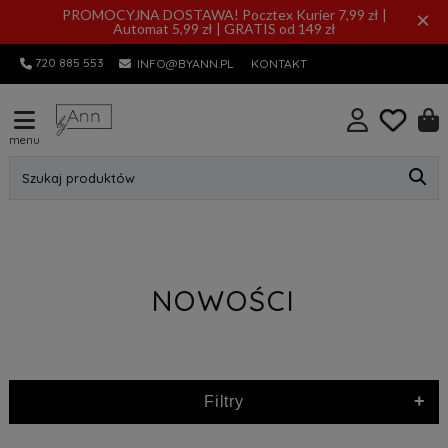
PROMOCYJNA DOSTAWA! Pocztex Kurier 7,99 zł |
×
Automat 5,99 zł | GRATIS od 149 zł
720 885 553
INFO@BYANN.PL
KONTAKT
menu
Szukaj produktów
NOWOŚCI
+
Filtry