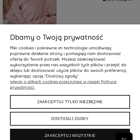
Dbamy o Twoją prywatność
Pliki cookies i pokrewne im technologie umożliwiają
poprawne działanie strony i pomagają nam dostosować
1
2
3
4
5
221
»
«
...
ofertę do Twoich potrzeb. Możesz zaakceptować
wykorzystanie przez nas wszystkich tych plików i przejść do
sklepu lub dostosować użycie plików do swoich preferencji,
wybierając opcję "Dostosuj zgody".
Więcej o plikach cookies przeczytasz w naszej Polityce
POMOC
prywatności.
MOJE KONTO
ZAAKCEPTUJ TYLKO NIEZBĘDNE
PŁATNOŚCI I DOSTAWA
DOSTOSUJ ZGODY
INFORMACJE
ZAAKCEPTUJ WSZYSTKIE