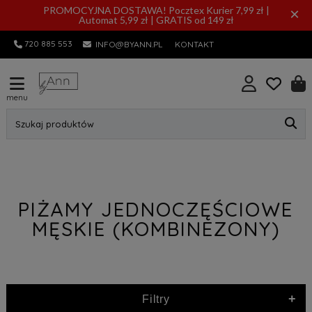
PROMOCYJNA DOSTAWA! Pocztex Kurier 7,99 zł |
×
Automat 5,99 zł | GRATIS od 149 zł
720 885 553
INFO@BYANN.PL
KONTAKT
menu
Szukaj produktów
PIŻAMY JEDNOCZĘŚCIOWE
MĘSKIE (KOMBINEZONY)
+
Filtry