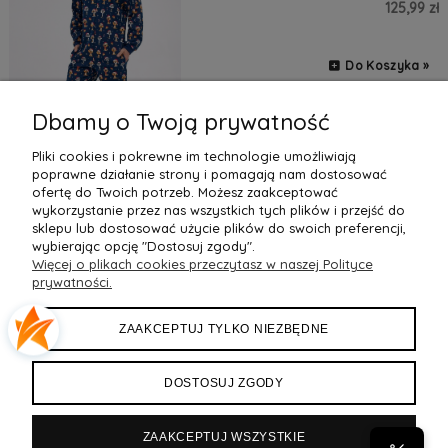
125,99 zł
Do Koszyka »
Dbamy o Twoją prywatność
Pliki cookies i pokrewne im technologie umożliwiają
poprawne działanie strony i pomagają nam dostosować
ofertę do Twoich potrzeb. Możesz zaakceptować
wykorzystanie przez nas wszystkich tych plików i przejść do
sklepu lub dostosować użycie plików do swoich preferencji,
wybierając opcję "Dostosuj zgody".
Więcej o plikach cookies przeczytasz w naszej Polityce
POMOC
prywatności.
MOJE KONTO
ZAAKCEPTUJ TYLKO NIEZBĘDNE
PŁATNOŚCI I DOSTAWA
DOSTOSUJ ZGODY
INFORMACJE
ZAAKCEPTUJ WSZYSTKIE