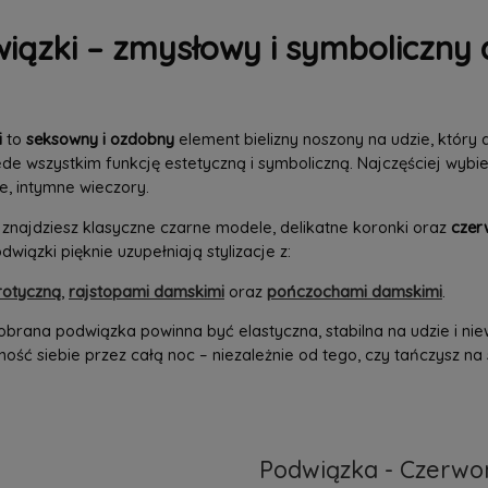
iązki – zmysłowy i symboliczny 
i
to
seksowny i ozdobny
element bielizny noszony na udzie, który
ede wszystkim funkcję estetyczną i symboliczną. Najczęściej wybi
, intymne wieczory.
znajdziesz klasyczne czarne modele, delikatne koronki oraz
czer
odwiązki pięknie uzupełniają stylizacje z:
erotyczną
,
rajstopami damskimi
oraz
pończochami damskimi
.
brana podwiązka powinna być elastyczna, stabilna na udzie i ni
ość siebie przez całą noc – niezależnie od tego, czy tańczysz na
Podwiązka - Czerwo