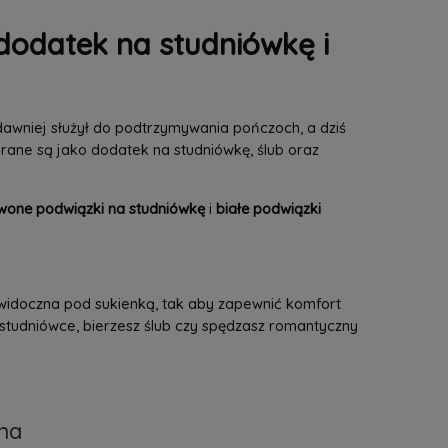
dodatek na studniówkę i
 dawniej służył do podtrzymywania pończoch, a dziś
erane są jako dodatek na studniówkę, ślub oraz
wone podwiązki na studniówkę
i
białe podwiązki
ewidoczna pod sukienką, tak aby zapewnić komfort
 studniówce, bierzesz ślub czy spędzasz romantyczny
na