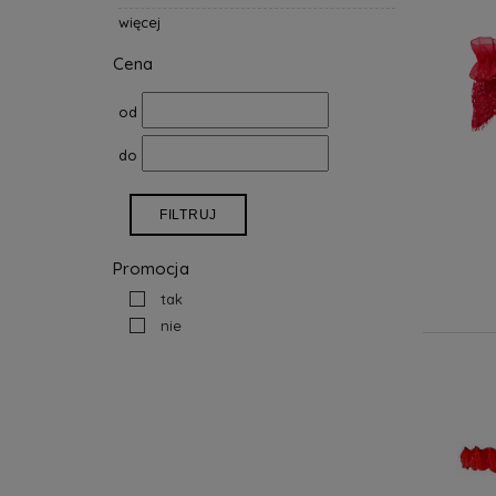
więcej
Cena
od
do
FILTRUJ
Promocja
tak
nie