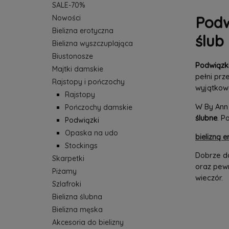
SALE-70%
Podw
Nowości
Bielizna erotyczna
ślub
Bielizna wyszczuplająca
Biustonosze
Podwiązk
Majtki damskie
pełni prz
Rajstopy i pończochy
wyjątkowe
Rajstopy
W By Ann 
Pończochy damskie
ślubne
. P
Podwiązki
Opaska na udo
bielizną 
Stockings
Dobrze do
Skarpetki
oraz pewn
Piżamy
wieczór.
Szlafroki
Bielizna ślubna
Bielizna męska
Akcesoria do bielizny