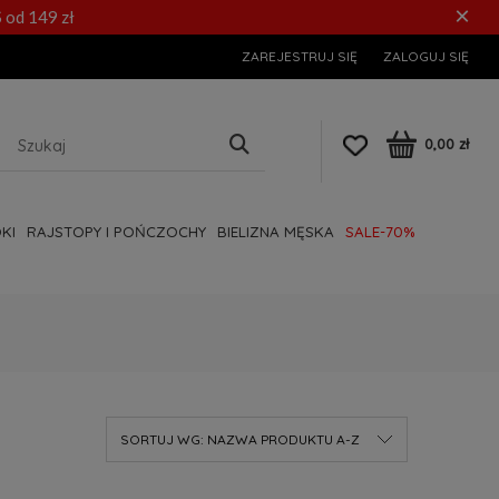
×
 od 149 zł
ZAREJESTRUJ SIĘ
ZALOGUJ SIĘ
0,00 zł
KI
RAJSTOPY I POŃCZOCHY
BIELIZNA MĘSKA
SALE-70%
SORTUJ WG:
NAZWA PRODUKTU A-Z