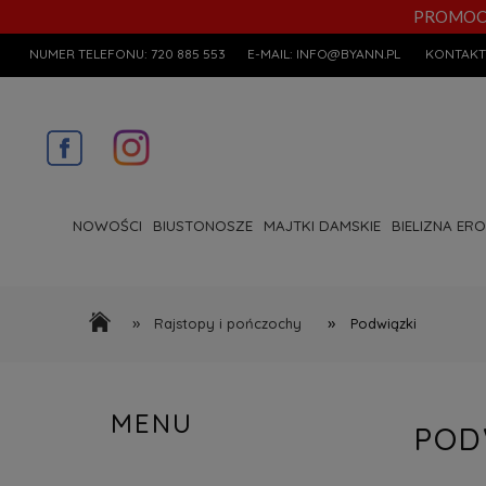
PROMOCYJN
NUMER TELEFONU:
720 885 553
E-MAIL:
INFO@BYANN.PL
KONTAKT
NOWOŚCI
BIUSTONOSZE
MAJTKI DAMSKIE
BIELIZNA ER
»
»
Rajstopy i pończochy
Podwiązki
MENU
POD