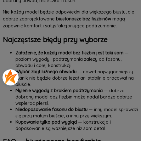
dobrany obwód, miseczka i fason.
Nie każdy model będzie odpowiedni dla większego biustu, ale
dobrze zaprojektowane
biustonosze bez fiszbinów
mogą
zapewnić komfort i satysfakcjonujące podtrzymanie.
Najczęstsze błędy przy wyborze
Założenie, że każdy model bez fiszbin jest taki sam
—
poziom wygody i podtrzymania zależy od fasonu,
obwodu i całej konstrukcji.
Wybór zbyt luźnego obwodu
— nawet najwygodniejszy
stanik nie będzie dobrze leżał ani stabilnie pracował na
biuście.
Mylenie wygody z brakiem podtrzymania
— dobrze
dobrany model bez fiszbin może nadal bardzo dobrze
wspierać piersi.
Niedopasowanie fasonu do biustu
— inny model sprawdzi
się przy małym biuście, a inny przy większym.
Kupowanie tylko pod wygląd
— konstrukcja i
dopasowanie są ważniejsze niż sam detal.