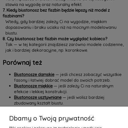
stawia na wygodę oraz naturalny efekt.
7. Kiedy biustonosz bez fiszbin będzie lepszy niż model z
fiszbinami?
Wtedy, gdy bardziej zależy Ci na wygodzie, miękkim
dopasowaniu i braku ucisku niż na mocnym modelowaniu
biustu.
8. Czy biustonosz bez fiszbin może wyglądać kobieco?
Tak — w tej kategorii znajdziesz zarówno modele codzienne,
jak i bardziej dekoracyjne, np. koronkowe.
Porównaj też
Biustonosze damskie
— jeśli chcesz zobaczyć wszystkie
fasony i łatwiej dobrać model do swoich potrzeb.
Biustonosze miękkie
— jeśli zależy Ci na naturalnym
efekcie i lekkiej konstrukcji.
Biustonosze usztywniane
— jeśli wolisz bardziej
zbudowany kształt biustu.
Biustonosze koronkowe
— jeśli oprócz wygody liczy się
także bardziej dekoracyjne wykończenie.
Dbamy o Twoją prywatność
W
by Ann
znajdziesz
biustonosze bez fiszbin
, które łączą