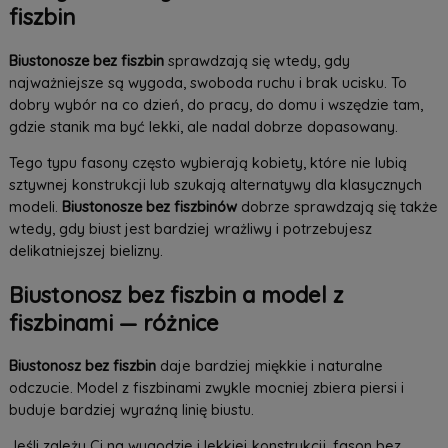
fiszbin
Biustonosze bez fiszbin
sprawdzają się wtedy, gdy
najważniejsze są wygoda, swoboda ruchu i brak ucisku. To
dobry wybór na co dzień, do pracy, do domu i wszędzie tam,
gdzie stanik ma być lekki, ale nadal dobrze dopasowany.
Tego typu fasony często wybierają kobiety, które nie lubią
sztywnej konstrukcji lub szukają alternatywy dla klasycznych
modeli.
Biustonosze bez fiszbinów
dobrze sprawdzają się także
wtedy, gdy biust jest bardziej wrażliwy i potrzebujesz
delikatniejszej bielizny.
Biustonosz bez fiszbin a model z
fiszbinami — różnice
Biustonosz bez fiszbin
daje bardziej miękkie i naturalne
odczucie. Model z fiszbinami zwykle mocniej zbiera piersi i
buduje bardziej wyraźną linię biustu.
Jeśli zależy Ci na wygodzie i lekkiej konstrukcji, fason bez