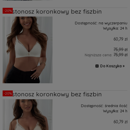
Biustonosz koronkowy bez fiszbin
-20%
Dostępność:
na wyczerpaniu
Wysyłka:
24 h
60,79 zł
75,99 zł
75,99 zł
Najniższa cena:
Do Koszyka »
Biustonosz koronkowy bez fiszbin
-20%
Dostępność:
średnia ilość
Wysyłka:
24 h
60,79 zł