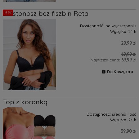
Biustonosz bez fiszbin Reta
-57%
Dostępność:
na wyczerpaniu
Wysyłka:
24 h
29,99 zł
69,99 zł
69,99 zł
Najniższa cena:
Do Koszyka »
Top z koronką
Dostępność:
średnia ilość
Wysyłka:
24 h
39,90 zł