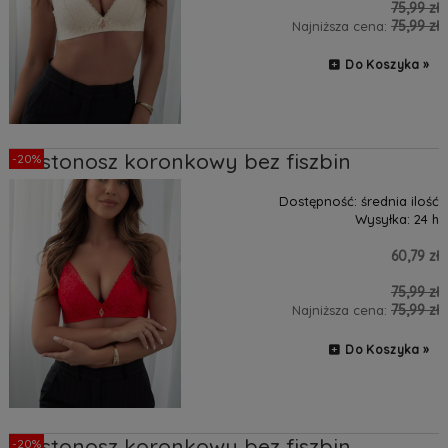
75,99 zł
75,99 zł
Najniższa cena:
Do Koszyka »
Biustonosz koronkowy bez fiszbin
-20%
Dostępność:
średnia ilość
Wysyłka:
24 h
60,79 zł
75,99 zł
75,99 zł
Najniższa cena:
Do Koszyka »
Biustonosz koronkowy bez fiszbin
-20%