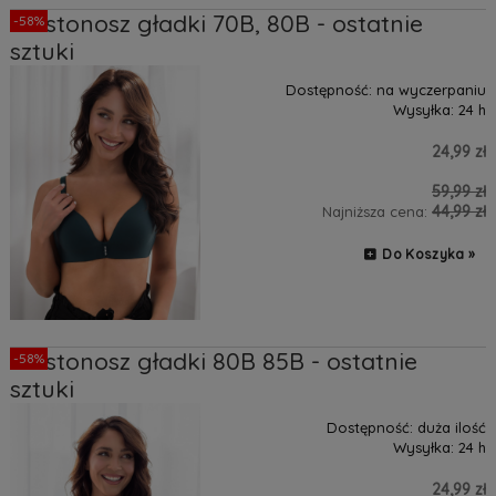
Biustonosz gładki 70B, 80B - ostatnie
-58%
sztuki
Dostępność:
na wyczerpaniu
Wysyłka:
24 h
24,99 zł
59,99 zł
44,99 zł
Najniższa cena:
Do Koszyka »
Biustonosz gładki 80B 85B - ostatnie
-58%
sztuki
Dostępność:
duża ilość
Wysyłka:
24 h
24,99 zł