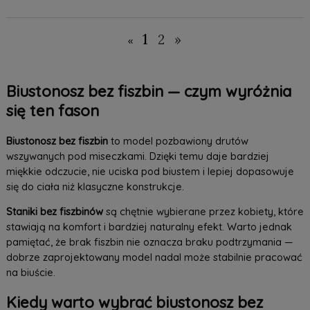
1
2
»
«
Biustonosz bez fiszbin — czym wyróżnia
się ten fason
Biustonosz bez fiszbin
to model pozbawiony drutów
wszywanych pod miseczkami. Dzięki temu daje bardziej
miękkie odczucie, nie uciska pod biustem i lepiej dopasowuje
się do ciała niż klasyczne konstrukcje.
Staniki bez fiszbinów
są chętnie wybierane przez kobiety, które
stawiają na komfort i bardziej naturalny efekt. Warto jednak
pamiętać, że brak fiszbin nie oznacza braku podtrzymania —
dobrze zaprojektowany model nadal może stabilnie pracować
na biuście.
Kiedy warto wybrać biustonosz bez