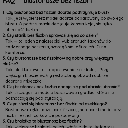
FAQ — biustonosze bez fiszbin
1. Czy biustonosz bez fiszbin dobrze podtrzymuje biust?
Tak, jeśli wybierzesz model dobrze dopasowany do swojego
biustu. O podtrzymaniu decyduje konstrukcja, nie tylko
obecność fiszbin.
2. Czy stanik bez fiszbin sprawdzi się na co dzień?
Tak — to jeden z najczęściej wybieranych fasonów do
codziennego noszenia, szczególnie jeśli zależy Ci na
komforcie.
3. Czy biustonosze bez fiszbinów są dobre przy większym
biuście?
Tak, ale kluczowe jest dopasowanie konstrukcji. Przy
większym biuście ważny jest stabilny obwód i dobrze
dobrana miseczka.
4. Czy biustonosz bez fiszbin nadaje się pod obcisłe ubrania?
Tak, szczególnie modele bezszwowe i gładkie, które nie
odznaczają się pod stylizacją.
5. Czym różni się biustonosz bez fiszbin od miękkiego?
Biustonosz miękki może mieć fiszbiny, natomiast model bez
fiszbin jest ich całkowicie pozbawiony.
6. Czy braletka to biustonosz bez fiszbin?
Tak, większość braletek należy właśnie do tej kategorii i