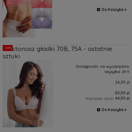
Do Koszyka »
Biustonosz gładki 70B, 75A - ostatnie
-58%
sztuki
Dostępność:
na wyczerpaniu
Wysyłka:
24 h
24,99 zł
59,99 zł
44,99 zł
Najniższa cena:
Do Koszyka »