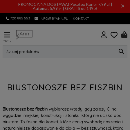
PROMOCYJNA DOSTAWA! Pocztex Kurier 7,99 zł |
×
Automat 5,99 zł | GRATIS od 149 zł
720 885 553
INFO@BYANN.PL
KONTAKT
menu
Szukaj produktów
BIUSTONOSZE BEZ FISZBIN
Biustonosze bez fiszbin
wybierasz wtedy, gdy zależy Ci na
wygodzie, miękkiej konstrukcji i staniku, który nie uciska pod
biustem. To fason dla kobiet, które cenią swobodę noszenia i
naturalniejsze dopasowanie do ciała — bez sztywności, którą