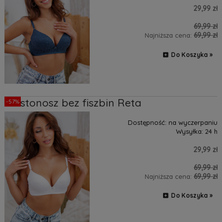
29,99 zł
69,99 zł
69,99 zł
Najniższa cena:
Do Koszyka »
Biustonosz bez fiszbin Reta
-57%
Dostępność:
na wyczerpaniu
Wysyłka:
24 h
29,99 zł
69,99 zł
69,99 zł
Najniższa cena:
Do Koszyka »