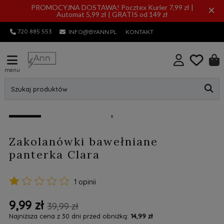
PROMOCYJNA DOSTAWA! Pocztex Kurier 7,99 zł |
×
Automat 5,99 zł | GRATIS od 149 zł
720 885 553
INFO@BYANN.PL
KONTAKT
menu
Szukaj produktów
promocja
Zakolanówki bawełniane
panterka Clara
1 opinii
9,99 zł
39,99 zł
Najniższa cena z 30 dni przed obniżką:
14,99 zł