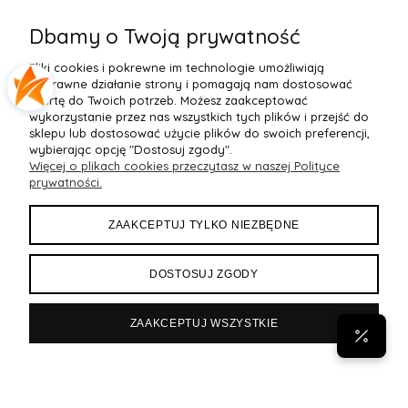
Biustonosz semi soft Gaia
Figi Gaia GFB 1397 Alicia
F
BS 1395 Alicia Perłowy
Brazyliany Perłowe S-2XL
Dbamy o Twoją prywatność
155,99 zł
77,99 zł
7
Pliki cookies i pokrewne im technologie umożliwiają
Do Koszyka »
Do Koszyka »
poprawne działanie strony i pomagają nam dostosować
ofertę do Twoich potrzeb. Możesz zaakceptować
wykorzystanie przez nas wszystkich tych plików i przejść do
sklepu lub dostosować użycie plików do swoich preferencji,
wybierając opcję "Dostosuj zgody".
Więcej o plikach cookies przeczytasz w naszej Polityce
POMOC
prywatności.
MOJE KONTO
ZAAKCEPTUJ TYLKO NIEZBĘDNE
PŁATNOŚCI I DOSTAWA
DOSTOSUJ ZGODY
INFORMACJE
ZAAKCEPTUJ WSZYSTKIE
POPULARNE
Byann.pl