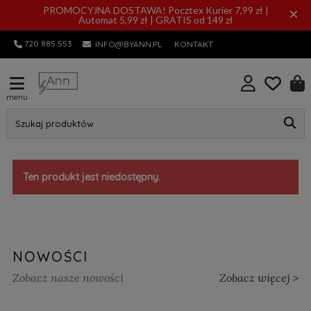
PROMOCYJNA DOSTAWA! Pocztex Kurier 7,99 zł |
×
Automat 5,99 zł | GRATIS od 149 zł
720 885 553
INFO@BYANN.PL
KONTAKT
menu
Szukaj produktów
Ten produkt jest niedostępny.
NOWOŚCI
Zobacz nasze nowości
Zobacz więcej >