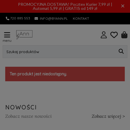
PROMOCYJNA DOSTAWA! Pocztex Kurier 7,99 zł |
×
Automat 5,99 zł | GRATIS od 149 zł
720 885 553
INFO@BYANN.PL
KONTAKT
menu
Szukaj produktów
Ten produkt jest niedostępny.
NOWOŚCI
Zobacz nasze nowości
Zobacz więcej >