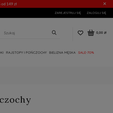
×
 od 149 zł
ZAREJESTRUJ SIĘ
ZALOGUJ SIĘ
0,00 zł
KI
RAJSTOPY I POŃCZOCHY
BIELIZNA MĘSKA
SALE-70%
ńczochy