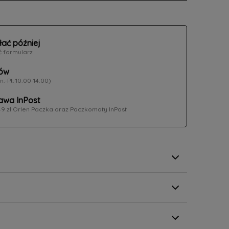
łać później
ć formularz
ów
n.-Pt. 10:00-14:00)
wa InPost
49 zł Orlen Paczka oraz Paczkomaty InPost