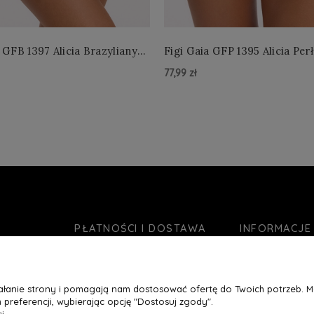
 GFB 1397 Alicia Brazyliany
Figi Gaia GFP 1395 Alicia Per
 S-2XL
4XL
77,99 zł
zyka »
Do Koszyka »
PŁATNOŚCI I DOSTAWA
INFORMACJE
Formy płatności
O nas
Czas realizacji zamówienia
Jak kupować?
ziałanie strony i pomagają nam dostosować ofertę do Twoich potrzeb. 
Koszty wysyłki
Blog
 preferencji, wybierając opcję "Dostosuj zgody".
Ustawienia plikó