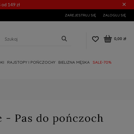
×
 od 149 zł
ZAREJESTRUJ SIĘ
ZALOGUJ SIĘ
0,00 zł
KI
RAJSTOPY I POŃCZOCHY
BIELIZNA MĘSKA
SALE-70%
e - Pas do pończoch