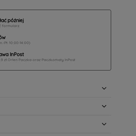
łać później
ć formularz
ów
n.-Pt. 10:00-14:00)
wa InPost
49 zł Orlen Paczka oraz Paczkomaty InPost