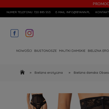
PROMOCYJN
NUMER TELEFONU:
720 885 553
E-MAIL:
INFO@BYANN.PL
KONTAKT
NOWOŚCI
BIUSTONOSZE
MAJTKI DAMSKIE
BIELIZNA ER
»
»
Bielizna erotyczna
Bielizna damska Obses