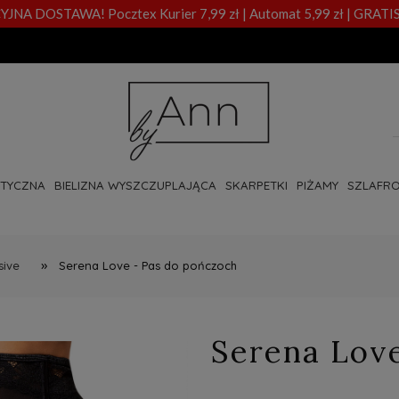
A DOSTAWA! Pocztex Kurier 7,99 zł | Automat 5,99 zł | GRATIS
OTYCZNA
BIELIZNA WYSZCZUPLAJĄCA
SKARPETKI
PIŻAMY
SZLAFRO
»
sive
Serena Love - Pas do pończoch
Serena Lov