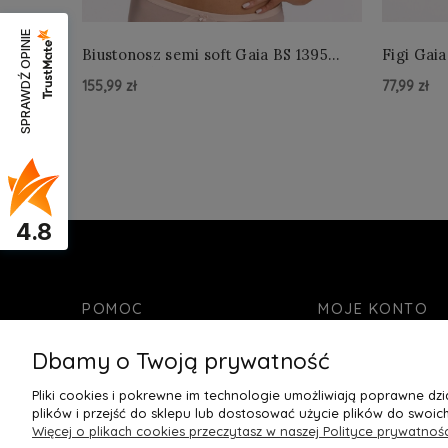
SPRAWDŹ OPINIE
Biustonosz semi soft Gaia BS 1395
Figi Gaia
Alicia Perłowy
Perłowe
155,99 zł
77,99 zł
Do Koszyka »
Do Kos
4.8
POMOC
MOJE KONTO
Kontakt
Twoje zamówienia
Dbamy o Twoją prywatność
Bezpieczne zakupy
Ustawienia konta
Pliki cookies i pokrewne im technologie umożliwiają poprawne d
Zwroty i reklamacje
Ulubione
plików i przejść do sklepu lub dostosować użycie plików do swoich
Regulamin
Więcej o plikach cookies przeczytasz w naszej Polityce prywatnośc