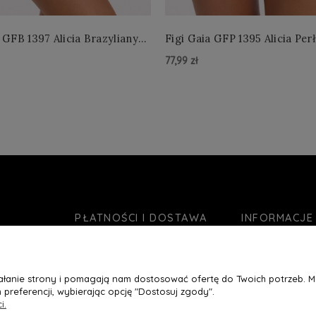
 GFB 1397 Alicia Brazyliany
Figi Gaia GFP 1395 Alicia Per
 S-2XL
4XL
77,99 zł
zyka »
Do Koszyka »
PŁATNOŚCI I DOSTAWA
INFORMACJE
Formy płatności
O nas
Czas realizacji zamówienia
Jak kupować?
ziałanie strony i pomagają nam dostosować ofertę do Twoich potrzeb. 
Koszty wysyłki
Blog
 preferencji, wybierając opcję "Dostosuj zgody".
Ustawienia plikó
i.