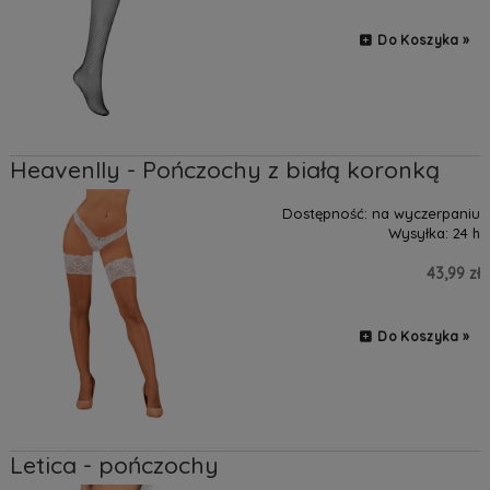
Do Koszyka »
Heavenlly - Pończochy z białą koronką
Dostępność:
na wyczerpaniu
Wysyłka:
24 h
43,99 zł
Do Koszyka »
Letica - pończochy