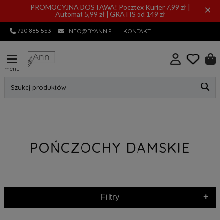
PROMOCYJNA DOSTAWA! Pocztex Kurier 7,99 zł |
×
Automat 5,99 zł | GRATIS od 149 zł
720 885 553
INFO@BYANN.PL
KONTAKT
menu
Szukaj produktów
POŃCZOCHY DAMSKIE
+
Filtry