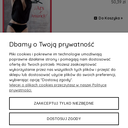
50,39 zł
Do Koszyka »
Dbamy o Twoją prywatność
Pliki cookies i pokrewne im technologie umożliwiają
poprawne działanie strony i pomagają nam dostosować
2
«
1
3
4
5
»
ofertę do Twoich potrzeb. Możesz zaakceptować
wykorzystanie przez nas wszystkich tych plików i przejść do
sklepu lub dostosować użycie plików do swoich preferencji,
wybierając opcję "Dostosuj zgody".
Więcej o plikach cookies przeczytasz w naszej Polityce
POMOC
prywatności.
MOJE KONTO
ZAAKCEPTUJ TYLKO NIEZBĘDNE
PŁATNOŚCI I DOSTAWA
DOSTOSUJ ZGODY