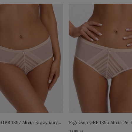
 GFB 1397 Alicia Brazyliany
Figi Gaia GFP 1395 Alicia Per
 S-2XL
4XL
77,99 zł