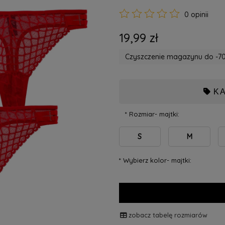
0 opinii
19,99 zł
Czyszczenie magazynu do -70
K
*
Rozmiar- majtki:
S
M
*
Wybierz kolor- majtki:
zobacz tabelę rozmiarów