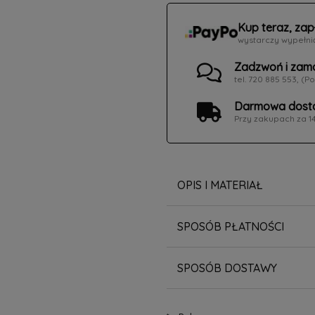
Kup teraz, zap
wystarczy wypełni
Zadzwoń i zam
tel. 720 885 553, (Po
Darmowa dosta
Przy zakupach za 1
OPIS I MATERIAŁ
SPOSÓB PŁATNOŚCI
SPOSÓB DOSTAWY