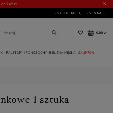
×
 od 149 zł
ZAREJESTRUJ SIĘ
ZALOGUJ SIĘ
0,00 zł
KI
RAJSTOPY I POŃCZOCHY
BIELIZNA MĘSKA
SALE-70%
onkowe 1 sztuka