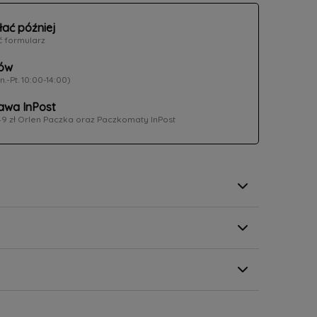
łać później
ć formularz
ów
n.-Pt. 10:00-14:00)
wa InPost
49 zł Orlen Paczka oraz Paczkomaty InPost