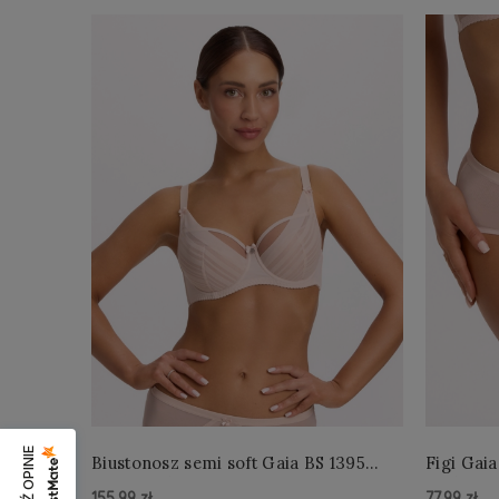
Biustonosz semi soft Gaia BS 1395
Figi Gaia
Alicia Perłowy
Perłowe
155,99 zł
77,99 zł