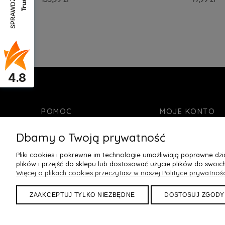
SPRAWDŹ OPINIE
Do Koszyka »
Do Kos
4.8
POMOC
MOJE KONTO
Kontakt
Twoje zamówienia
Dbamy o Twoją prywatność
Bezpieczne zakupy
Ustawienia konta
Pliki cookies i pokrewne im technologie umożliwiają poprawne d
Zwroty i reklamacje
Ulubione
plików i przejść do sklepu lub dostosować użycie plików do swoich
Regulamin
Więcej o plikach cookies przeczytasz w naszej Polityce prywatnośc
Jak dobrać rozmiar stanika
ZAAKCEPTUJ TYLKO NIEZBĘDNE
DOSTOSUJ ZGODY