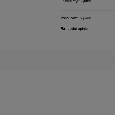
*
- Pole wymagane
Producent:
by Ann
dodaj opinię