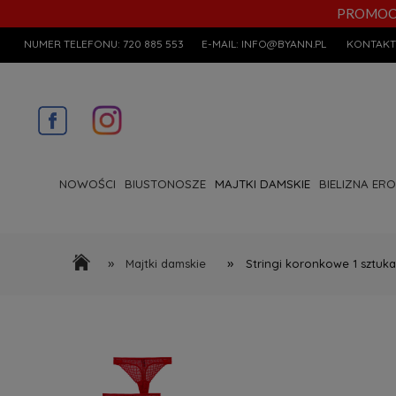
PROMOCYJN
NUMER TELEFONU:
720 885 553
E-MAIL:
INFO@BYANN.PL
KONTAKT
NOWOŚCI
BIUSTONOSZE
MAJTKI DAMSKIE
BIELIZNA ER
»
»
Majtki damskie
Stringi koronkowe 1 sztuka