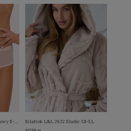
łowy S-
Szlafrok L&L 2632 Elodie XS-XL
Szlafro
147,99 zł
147,99 zł