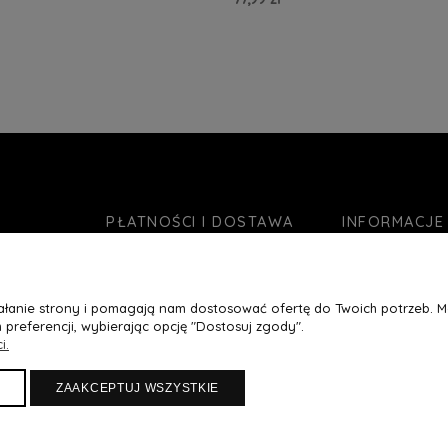
zyka »
Do Koszyka »
PŁATNOŚCI I DOSTAWA
INFORMACJE
Formy płatności
O nas
Czas realizacji zamówienia
Jak kupować?
ziałanie strony i pomagają nam dostosować ofertę do Twoich potrzeb. 
Koszty wysyłki
Blog
 preferencji, wybierając opcję "Dostosuj zgody".
Ustawienia plikó
i.
Polityka prywatn
ZAAKCEPTUJ WSZYSTKIE