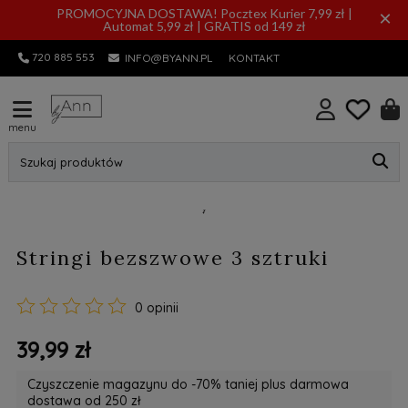
PROMOCYJNA DOSTAWA! Pocztex Kurier 7,99 zł |
×
Automat 5,99 zł | GRATIS od 149 zł
720 885 553
INFO@BYANN.PL
KONTAKT
menu
Szukaj produktów
Stringi bezszwowe 3 sztruki
0 opinii
39,99 zł
Czyszczenie magazynu do -70% taniej plus darmowa
dostawa od 250 zł