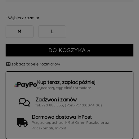
*
Wybierz rozmiar:
M
L
DO KOSZYKA »
zobacz tabelę rozmiarów
Kup teraz, zapłać później
wystarczy wypełnić formularz
Zadzwoń i zamów
tel. 720 885 553, (Pon.-Pt. 10:00-14:00)
Darmowa dostawa InPost
Przy zakupach za 149 zł Orlen Paczka oraz
Paczkomaty InPost