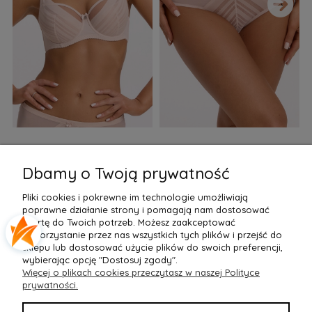
›
Biustonosz semi soft Gaia
Figi Gaia GFB 1397 Alicia
F
BS 1395 Alicia Perłowy
Brazyliany Perłowe S-2XL
Dbamy o Twoją prywatność
155,99 zł
77,99 zł
7
Pliki cookies i pokrewne im technologie umożliwiają
Do Koszyka »
Do Koszyka »
poprawne działanie strony i pomagają nam dostosować
ofertę do Twoich potrzeb. Możesz zaakceptować
wykorzystanie przez nas wszystkich tych plików i przejść do
sklepu lub dostosować użycie plików do swoich preferencji,
wybierając opcję "Dostosuj zgody".
Więcej o plikach cookies przeczytasz w naszej Polityce
POMOC
prywatności.