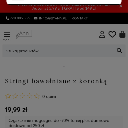
PROMOCYJNA DOSTAWA! Pocztex Kurier 7,99 zł |
×
Automat 5,99 zł | GRATIS od 149 zł
720 885 553
INFO@BYANN.PL
KONTAKT
menu
Szukaj produktów
Stringi bawełniane z koronką
0 opinii
19,99 zł
Czyszczenie magazynu do -70% taniej plus darmowa
dostawa od 250 zł