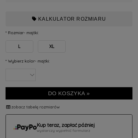
KALKULATOR ROZMIARU
*
Rozmiar- majtki:
L
XL
*
Wybierz kolor- majtki:
DO KOSZYKA »
zobacz tabelę rozmiarów
Kup teraz, zapłać później
wystarczy wypełnić formularz