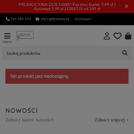
PROMOCYJNA DOSTAWA! Pocztex Kurier 7,99 zł |
×
Automat 5,99 zł | GRATIS od 149 zł
720 885 553
INFO@BYANN.PL
KONTAKT
menu
Szukaj produktów
Ten produkt jest niedostępny.
NOWOŚCI
Zobacz nasze nowości
Zobacz więcej >