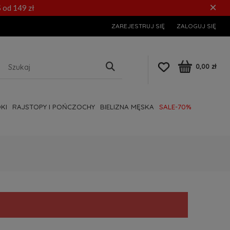
×
 od 149 zł
ZAREJESTRUJ SIĘ
ZALOGUJ SIĘ
0,00 zł
KI
RAJSTOPY I POŃCZOCHY
BIELIZNA MĘSKA
SALE-70%