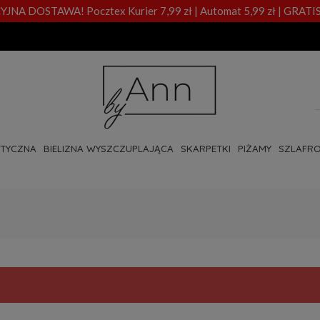
A DOSTAWA! Pocztex Kurier 7,99 zł | Automat 5,99 zł | GRATIS
OTYCZNA
BIELIZNA WYSZCZUPLAJĄCA
SKARPETKI
PIŻAMY
SZLAFRO