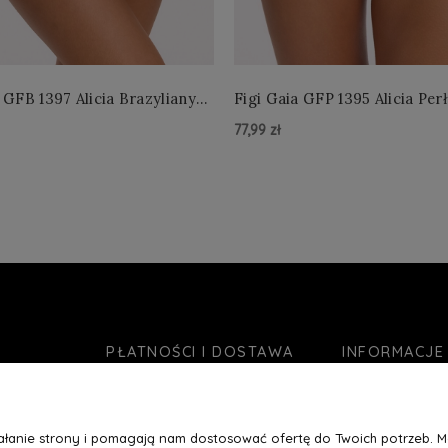
 GFB 1397 Alicia Brazyliany
Figi Gaia GFP 1395 Alicia Per
 S-2XL
4XL
77,99 zł
zyka »
Do Koszyka »
PŁATNOŚCI I DOSTAWA
INFORMACJE
Formy płatności
O nas
Czas realizacji zamówienia
Jak kupować?
ziałanie strony i pomagają nam dostosować ofertę do Twoich potrzeb. 
Koszty wysyłki
Blog