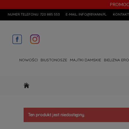
PROMOCYJN
NUMER TELEFONU:
720 885 553
E-MAIL:
INFO@BYANN.PL
KONTAKT
NOWOŚCI
BIUSTONOSZE
MAJTKI DAMSKIE
BIELIZNA ER
Ten produkt jest niedostępny.