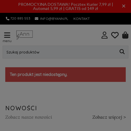
PROMOCYJNA DOSTAWA! Pocztex Kurier 7,99 zł |
×
Automat 5,99 zł | GRATIS od 149 zł
720 885 553
INFO@BYANN.PL
KONTAKT
menu
Szukaj produktów
Ten produkt jest niedostępny.
NOWOŚCI
Zobacz nasze nowości
Zobacz więcej >