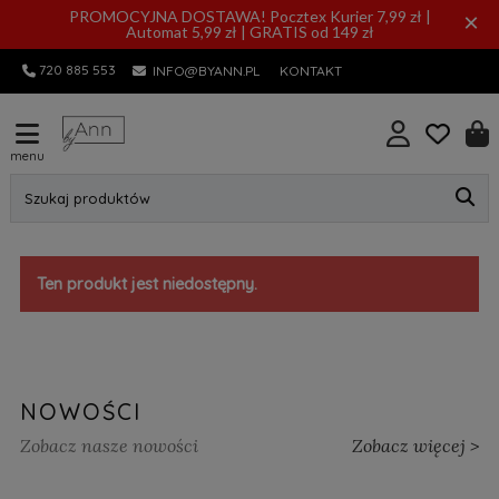
PROMOCYJNA DOSTAWA! Pocztex Kurier 7,99 zł |
×
Automat 5,99 zł | GRATIS od 149 zł
720 885 553
INFO@BYANN.PL
KONTAKT
menu
Szukaj produktów
Ten produkt jest niedostępny.
NOWOŚCI
Zobacz nasze nowości
Zobacz więcej >