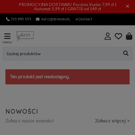
PROMOCYJNA DOSTAWA! Pocztex Kurier 7,99 zł |
×
Automat 5,99 zł | GRATIS od 149 zł
720 885 553
INFO@BYANN.PL
KONTAKT
menu
Szukaj produktów
Ten produkt jest niedostępny.
NOWOŚCI
Zobacz nasze nowości
Zobacz więcej >