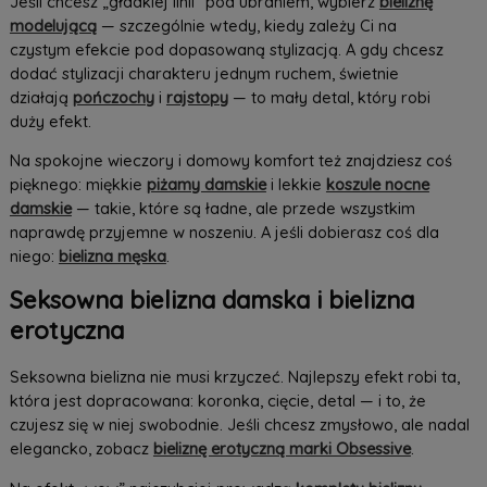
Jeśli chcesz „gładkiej linii” pod ubraniem, wybierz
bieliznę
modelującą
— szczególnie wtedy, kiedy zależy Ci na
czystym efekcie pod dopasowaną stylizacją. A gdy chcesz
dodać stylizacji charakteru jednym ruchem, świetnie
działają
pończochy
i
rajstopy
— to mały detal, który robi
duży efekt.
Na spokojne wieczory i domowy komfort też znajdziesz coś
pięknego: miękkie
piżamy damskie
i lekkie
koszule nocne
damskie
— takie, które są ładne, ale przede wszystkim
naprawdę przyjemne w noszeniu. A jeśli dobierasz coś dla
niego:
bielizna męska
.
Seksowna bielizna damska i bielizna
erotyczna
Seksowna bielizna nie musi krzyczeć. Najlepszy efekt robi ta,
która jest dopracowana: koronka, cięcie, detal — i to, że
czujesz się w niej swobodnie. Jeśli chcesz zmysłowo, ale nadal
elegancko, zobacz
bieliznę erotyczną marki Obsessive
.