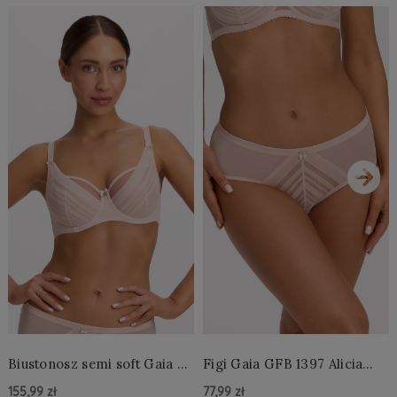
›
Biustonosz semi soft Gaia BS
Figi Gaia GFB 1397 Alicia
1395 Alicia Perłowy
Brazyliany Perłowe S-2XL
155,99 zł
77,99 zł