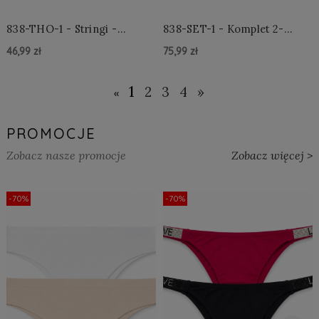
838-THO-1 - Stringi -
838-SET-1 - Komplet 2-
Czarne
częściowy - Czarny
46,99 zł
75,99 zł
Do Koszyka »
Do Koszyka »
1
2
3
4
»
«
PROMOCJE
Zobacz nasze promocje
Zobacz więcej >
-70%
-70%