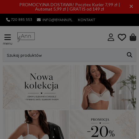
PROMOCYJNA DOSTAWA! Pocztex Kurier 7,99 zł |
×
Automat 5,99 zł | GRATIS od 149 zł
720 885 553
INFO@BYANN.PL
KONTAKT
menu
Szukaj produktów