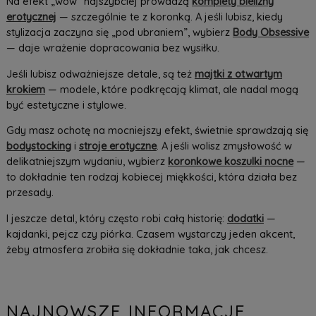
Na efekt „wow” najszybciej prowadzą
komplety bielizny
erotycznej
— szczególnie te z koronką. A jeśli lubisz, kiedy
stylizacja zaczyna się „pod ubraniem”, wybierz
Body Obsessive
— daje wrażenie dopracowania bez wysiłku.
Jeśli lubisz odważniejsze detale, są też
majtki z otwartym
krokiem
— modele, które podkręcają klimat, ale nadal mogą
być estetyczne i stylowe.
Gdy masz ochotę na mocniejszy efekt, świetnie sprawdzają się
bodystocking
i
stroje erotyczne
. A jeśli wolisz zmysłowość w
delikatniejszym wydaniu, wybierz
koronkowe koszulki nocne
—
to dokładnie ten rodzaj kobiecej miękkości, która działa bez
przesady.
I jeszcze detal, który często robi całą historię:
dodatki
—
kajdanki, pejcz czy piórka. Czasem wystarczy jeden akcent,
żeby atmosfera zrobiła się dokładnie taka, jak chcesz.
NAJNOWSZE INFORMACJE