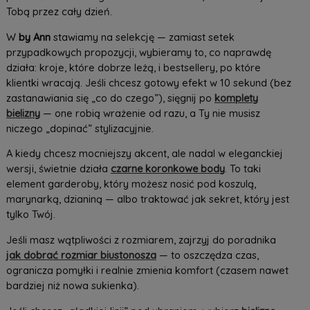
Tobą przez cały dzień.
W
by Ann
stawiamy na selekcję — zamiast setek
przypadkowych propozycji, wybieramy to, co naprawdę
działa: kroje, które dobrze leżą, i bestsellery, po które
klientki wracają. Jeśli chcesz gotowy efekt w 10 sekund (bez
zastanawiania się „co do czego”), sięgnij po
komplety
bielizny
— one robią wrażenie od razu, a Ty nie musisz
niczego „dopinać” stylizacyjnie.
A kiedy chcesz mocniejszy akcent, ale nadal w eleganckiej
wersji, świetnie działa
czarne koronkowe body
. To taki
element garderoby, który możesz nosić pod koszulą,
marynarką, dzianiną — albo traktować jak sekret, który jest
tylko Twój.
Jeśli masz wątpliwości z rozmiarem, zajrzyj do poradnika
jak dobrać rozmiar biustonosza
— to oszczędza czas,
ogranicza pomyłki i realnie zmienia komfort (czasem nawet
bardziej niż nowa sukienka).