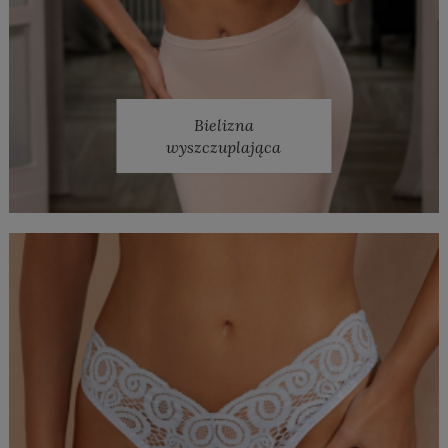
Bielizna
wyszczuplająca