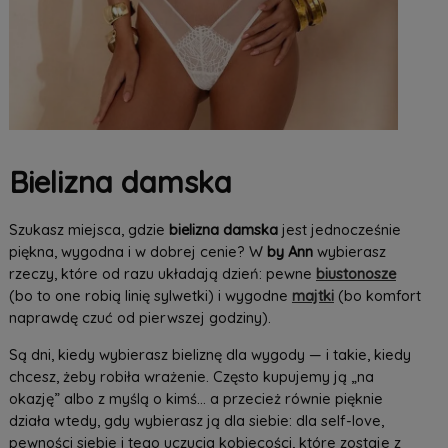
Bielizna damska
Szukasz miejsca, gdzie
bielizna damska
jest jednocześnie
piękna, wygodna i w dobrej cenie? W
by Ann
wybierasz
rzeczy, które od razu układają dzień: pewne
biustonosze
(bo to one robią linię sylwetki) i wygodne
majtki
(bo komfort
naprawdę czuć od pierwszej godziny).
Są dni, kiedy wybierasz bieliznę dla wygody — i takie, kiedy
chcesz, żeby robiła wrażenie. Często kupujemy ją „na
okazję” albo z myślą o kimś… a przecież równie pięknie
działa wtedy, gdy wybierasz ją dla siebie: dla self-love,
pewności siebie i tego uczucia kobiecości, które zostaje z