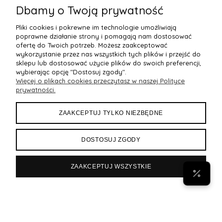
Dbamy o Twoją prywatność
Pliki cookies i pokrewne im technologie umożliwiają
poprawne działanie strony i pomagają nam dostosować
ofertę do Twoich potrzeb. Możesz zaakceptować
wykorzystanie przez nas wszystkich tych plików i przejść do
sklepu lub dostosować użycie plików do swoich preferencji,
wybierając opcję "Dostosuj zgody".
Więcej o plikach cookies przeczytasz w naszej Polityce
POMOC
prywatności.
MOJE KONTO
ZAAKCEPTUJ TYLKO NIEZBĘDNE
PŁATNOŚCI I DOSTAWA
DOSTOSUJ ZGODY
INFORMACJE
ZAAKCEPTUJ WSZYSTKIE
POPULARNE
Byann.pl
Sklep internetowy Shoper Premium