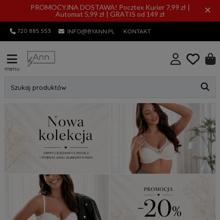
PROMOCYJNA DOSTAWA! Pocztex Kurier 7,99 zł |
×
Automat 5,99 zł | GRATIS od 149 zł
720 885 553
INFO@BYANN.PL
KONTAKT
menu
Szukaj produktów