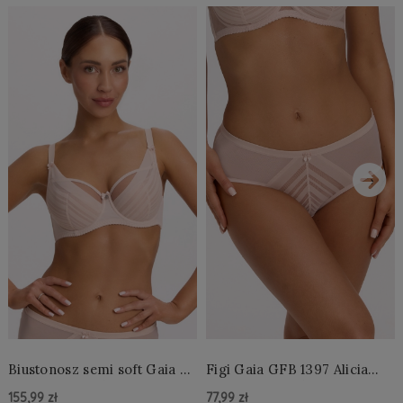
›
Biustonosz semi soft Gaia BS
Figi Gaia GFB 1397 Alicia
1395 Alicia Perłowy
Brazyliany Perłowe S-2XL
155,99 zł
77,99 zł