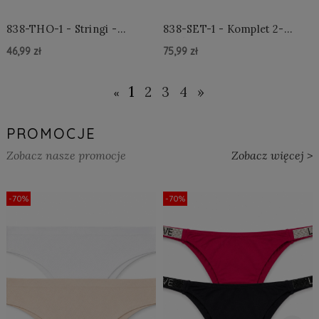
838-THO-1 - Stringi -
838-SET-1 - Komplet 2-
Czarne
częściowy - Czarny
46,99 zł
75,99 zł
Do Koszyka »
Do Koszyka »
1
2
3
4
»
«
PROMOCJE
Zobacz nasze promocje
Zobacz więcej >
-70%
-70%