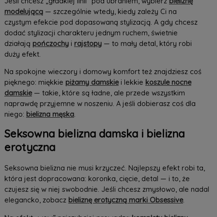
Jeśli chcesz „gładkiej linii” pod ubraniem, wybierz
bieliznę
modelującą
— szczególnie wtedy, kiedy zależy Ci na
czystym efekcie pod dopasowaną stylizacją. A gdy chcesz
dodać stylizacji charakteru jednym ruchem, świetnie
działają
pończochy
i
rajstopy
— to mały detal, który robi
duży efekt.
Na spokojne wieczory i domowy komfort też znajdziesz coś
pięknego: miękkie
piżamy damskie
i lekkie
koszule nocne
damskie
— takie, które są ładne, ale przede wszystkim
naprawdę przyjemne w noszeniu. A jeśli dobierasz coś dla
niego:
bielizna męska
.
Seksowna bielizna damska i bielizna
erotyczna
Seksowna bielizna nie musi krzyczeć. Najlepszy efekt robi ta,
która jest dopracowana: koronka, cięcie, detal — i to, że
czujesz się w niej swobodnie. Jeśli chcesz zmysłowo, ale nadal
elegancko, zobacz
bieliznę erotyczną marki Obsessive
.