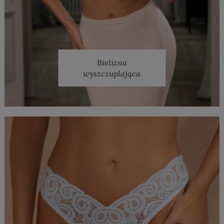
Bielizna
wyszczuplająca