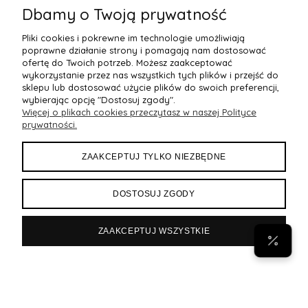
Dbamy o Twoją prywatność
Pliki cookies i pokrewne im technologie umożliwiają
poprawne działanie strony i pomagają nam dostosować
ofertę do Twoich potrzeb. Możesz zaakceptować
wykorzystanie przez nas wszystkich tych plików i przejść do
sklepu lub dostosować użycie plików do swoich preferencji,
wybierając opcję "Dostosuj zgody".
Więcej o plikach cookies przeczytasz w naszej Polityce
POMOC
prywatności.
MOJE KONTO
ZAAKCEPTUJ TYLKO NIEZBĘDNE
PŁATNOŚCI I DOSTAWA
DOSTOSUJ ZGODY
INFORMACJE
ZAAKCEPTUJ WSZYSTKIE
POPULARNE
Byann.pl
Sklep internetowy Shoper Premium