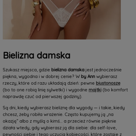
Bielizna damska
Szukasz miejsca, gdzie
bielizna damska
jest jednocześnie
piękna, wygodna i w dobrej cenie? W
by Ann
wybierasz
rzeczy, które od razu układają dzień: pewne
biustonosze
(bo to one robią linię sylwetki) i wygodne
majtki
(bo komfort
naprawdę czuć od pierwszej godziny).
Są dni, kiedy wybierasz bieliznę dla wygody — i takie, kiedy
chcesz, żeby robiła wrażenie. Często kupujemy ją „na
okazję” albo z myślą o kimś… a przecież równie pięknie
działa wtedy, gdy wybierasz ją dla siebie: dla self-love,
pewności siebie i tego uczucia kobiecości, które zostaje z