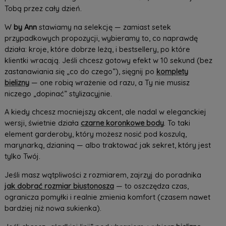
Tobą przez cały dzień.
W
by Ann
stawiamy na selekcję — zamiast setek
przypadkowych propozycji, wybieramy to, co naprawdę
działa: kroje, które dobrze leżą, i bestsellery, po które
klientki wracają. Jeśli chcesz gotowy efekt w 10 sekund (bez
zastanawiania się „co do czego”), sięgnij po
komplety
bielizny
— one robią wrażenie od razu, a Ty nie musisz
niczego „dopinać” stylizacyjnie.
A kiedy chcesz mocniejszy akcent, ale nadal w eleganckiej
wersji, świetnie działa
czarne koronkowe body
. To taki
element garderoby, który możesz nosić pod koszulą,
marynarką, dzianiną — albo traktować jak sekret, który jest
tylko Twój.
Jeśli masz wątpliwości z rozmiarem, zajrzyj do poradnika
jak dobrać rozmiar biustonosza
— to oszczędza czas,
ogranicza pomyłki i realnie zmienia komfort (czasem nawet
bardziej niż nowa sukienka).