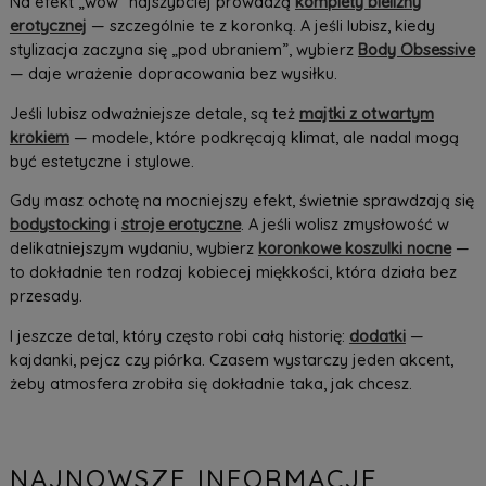
Na efekt „wow” najszybciej prowadzą
komplety bielizny
erotycznej
— szczególnie te z koronką. A jeśli lubisz, kiedy
stylizacja zaczyna się „pod ubraniem”, wybierz
Body Obsessive
— daje wrażenie dopracowania bez wysiłku.
Jeśli lubisz odważniejsze detale, są też
majtki z otwartym
krokiem
— modele, które podkręcają klimat, ale nadal mogą
być estetyczne i stylowe.
Gdy masz ochotę na mocniejszy efekt, świetnie sprawdzają się
bodystocking
i
stroje erotyczne
. A jeśli wolisz zmysłowość w
delikatniejszym wydaniu, wybierz
koronkowe koszulki nocne
—
to dokładnie ten rodzaj kobiecej miękkości, która działa bez
przesady.
I jeszcze detal, który często robi całą historię:
dodatki
—
kajdanki, pejcz czy piórka. Czasem wystarczy jeden akcent,
żeby atmosfera zrobiła się dokładnie taka, jak chcesz.
NAJNOWSZE INFORMACJE