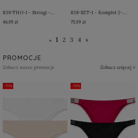
838-THO-1 - Stringi -
838-SET-1 - Komplet 2-
Czarne
częściowy - Czarny
46,99 zł
75,99 zł
Do Koszyka »
Do Koszyka »
1
2
3
4
»
«
PROMOCJE
Zobacz nasze promocje
Zobacz więcej >
-70%
-70%