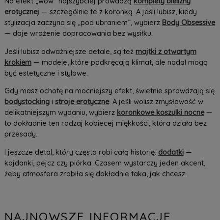
Na efekt „wow” najszybciej prowadzą
komplety bielizny
erotycznej
— szczególnie te z koronką. A jeśli lubisz, kiedy
stylizacja zaczyna się „pod ubraniem”, wybierz
Body Obsessive
— daje wrażenie dopracowania bez wysiłku.
Jeśli lubisz odważniejsze detale, są też
majtki z otwartym
krokiem
— modele, które podkręcają klimat, ale nadal mogą
być estetyczne i stylowe.
Gdy masz ochotę na mocniejszy efekt, świetnie sprawdzają się
bodystocking
i
stroje erotyczne
. A jeśli wolisz zmysłowość w
delikatniejszym wydaniu, wybierz
koronkowe koszulki nocne
—
to dokładnie ten rodzaj kobiecej miękkości, która działa bez
przesady.
I jeszcze detal, który często robi całą historię:
dodatki
—
kajdanki, pejcz czy piórka. Czasem wystarczy jeden akcent,
żeby atmosfera zrobiła się dokładnie taka, jak chcesz.
NAJNOWSZE INFORMACJE