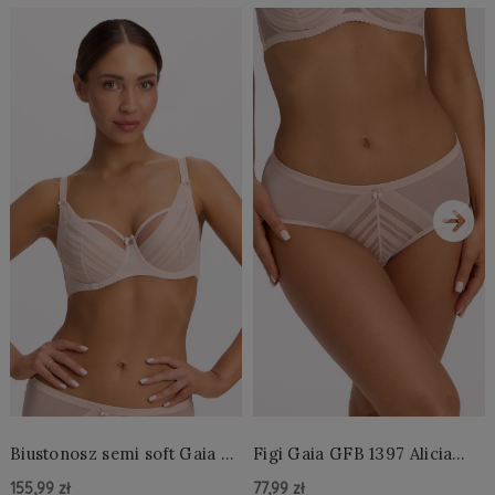
›
Biustonosz semi soft Gaia BS
Figi Gaia GFB 1397 Alicia
1395 Alicia Perłowy
Brazyliany Perłowe S-2XL
155,99 zł
77,99 zł