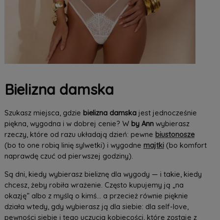
Bielizna damska
Szukasz miejsca, gdzie
bielizna damska
jest jednocześnie
piękna, wygodna i w dobrej cenie? W
by Ann
wybierasz
rzeczy, które od razu układają dzień: pewne
biustonosze
(bo to one robią linię sylwetki) i wygodne
majtki
(bo komfort
naprawdę czuć od pierwszej godziny).
Są dni, kiedy wybierasz bieliznę dla wygody — i takie, kiedy
chcesz, żeby robiła wrażenie. Często kupujemy ją „na
okazję” albo z myślą o kimś… a przecież równie pięknie
działa wtedy, gdy wybierasz ją dla siebie: dla self-love,
pewności siebie i tego uczucia kobiecości, które zostaje z