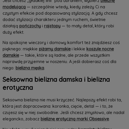
Jeśli chcesz „gładkiej linii” pod ubraniem, wybierz
bieliznę
modelującą
— szczególnie wtedy, kiedy zależy Ci na
czystym efekcie pod dopasowaną stylizacją. A gdy chcesz
dodać stylizacji charakteru jednym ruchem, świetnie
działają
pończochy
i
rajstopy
— to mały detal, który robi
duży efekt.
Na spokojne wieczory i domowy komfort też znajdziesz coś
pięknego: miękkie
piżamy damskie
i lekkie
koszule nocne
damskie
— takie, które są ładne, ale przede wszystkim
naprawdę przyjemne w noszeniu. A jeśli dobierasz coś dla
niego:
bielizna męska
.
Seksowna bielizna damska i bielizna
erotyczna
Seksowna bielizna nie musi krzyczeć. Najlepszy efekt robi ta,
która jest dopracowana: koronka, cięcie, detal — i to, że
czujesz się w niej swobodnie. Jeśli chcesz zmysłowo, ale nadal
elegancko, zobacz
bieliznę erotyczną marki Obsessive
.