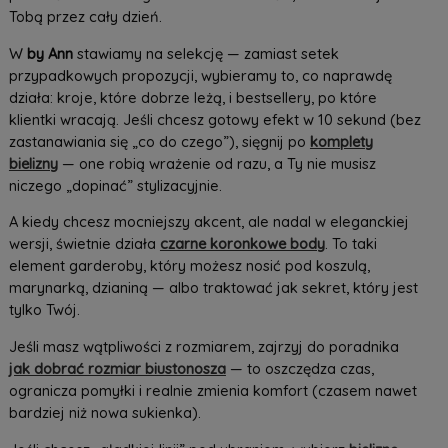
Tobą przez cały dzień.
W
by Ann
stawiamy na selekcję — zamiast setek
przypadkowych propozycji, wybieramy to, co naprawdę
działa: kroje, które dobrze leżą, i bestsellery, po które
klientki wracają. Jeśli chcesz gotowy efekt w 10 sekund (bez
zastanawiania się „co do czego”), sięgnij po
komplety
bielizny
— one robią wrażenie od razu, a Ty nie musisz
niczego „dopinać” stylizacyjnie.
A kiedy chcesz mocniejszy akcent, ale nadal w eleganckiej
wersji, świetnie działa
czarne koronkowe body
. To taki
element garderoby, który możesz nosić pod koszulą,
marynarką, dzianiną — albo traktować jak sekret, który jest
tylko Twój.
Jeśli masz wątpliwości z rozmiarem, zajrzyj do poradnika
jak dobrać rozmiar biustonosza
— to oszczędza czas,
ogranicza pomyłki i realnie zmienia komfort (czasem nawet
bardziej niż nowa sukienka).