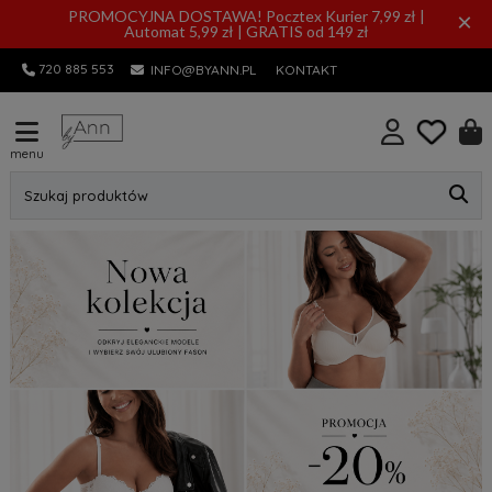
PROMOCYJNA DOSTAWA! Pocztex Kurier 7,99 zł |
×
Automat 5,99 zł | GRATIS od 149 zł
720 885 553
INFO@BYANN.PL
KONTAKT
menu
Szukaj produktów