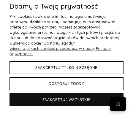
Dbamy o Twoją prywatność
Pliki cookies i pokrewne im technologie umożliwiają
poprawne działanie strony i pomagają nam dostosować
ofertę do Twoich potrzeb. Możesz zaakceptować
wykorzystanie przez nas wszystkich tych plików i przejść do
sklepu lub dostosować użycie plików do swoich preferencji,
wybierając opcję "Dostosuj zgody".
Więcej o plikach cookies przeczytasz w naszej Polityce
POMOC
prywatności.
MOJE KONTO
ZAAKCEPTUJ TYLKO NIEZBĘDNE
PŁATNOŚCI I DOSTAWA
DOSTOSUJ ZGODY
INFORMACJE
ZAAKCEPTUJ WSZYSTKIE
POPULARNE
Byann.pl
Sklep internetowy Shoper Premium