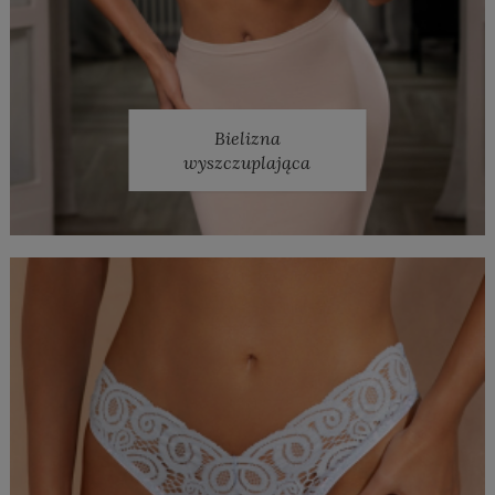
Bielizna
wyszczuplająca