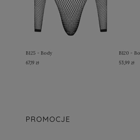
B125 - Body
B120 - B
67,19 zł
53,99 zł
Do Koszyka »
Do Kosz
PROMOCJE