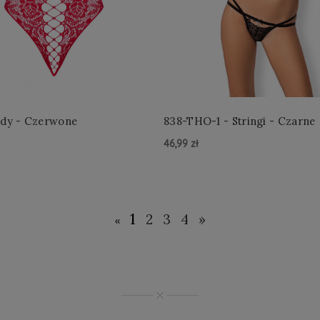
ody - Czerwone
838-THO-1 - Stringi - Czarne
46,99 zł
yka »
Do Koszyka »
1
2
3
4
»
«