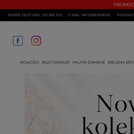
PROMOCYJN
NUMER TELEFONU:
720 885 553
E-MAIL:
INFO@BYANN.PL
KONTAKT
NOWOŚCI
BIUSTONOSZE
MAJTKI DAMSKIE
BIELIZNA ER