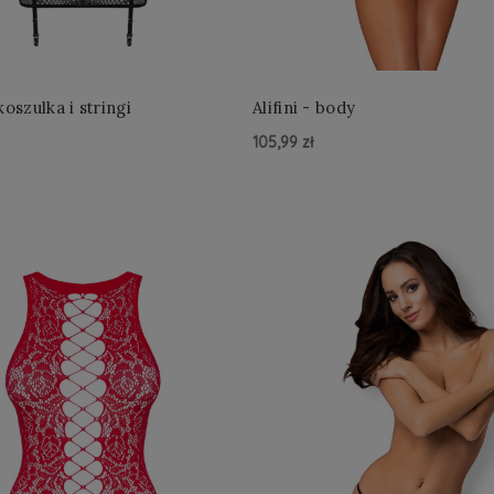
itta - koszulka i stringi
Alifini - body
105,99 zł
yka »
Do Koszyka »