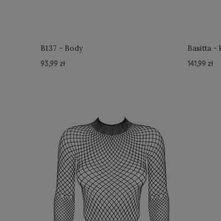
B137 - Body
Bas
93,99 zł
141,99 zł
Do Koszyka »
Do Kosz