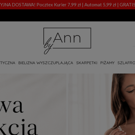
A DOSTAWA! Pocztex Kurier 7,99 zł | Automat 5,99 zł | GRATIS
OTYCZNA
BIELIZNA WYSZCZUPLAJĄCA
SKARPETKI
PIŻAMY
SZLAFRO