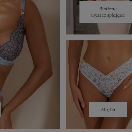
Bielizna
wyszczuplająca
Majtki