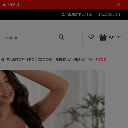
×
 od 149 zł
ZAREJESTRUJ SIĘ
ZALOGUJ SIĘ
0,00 zł
KI
RAJSTOPY I POŃCZOCHY
BIELIZNA MĘSKA
SALE-70%