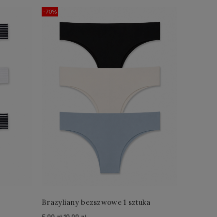
-70%
-43%
Brazyliany bezszwowe 1 sztuka
Biuston
ostatnia