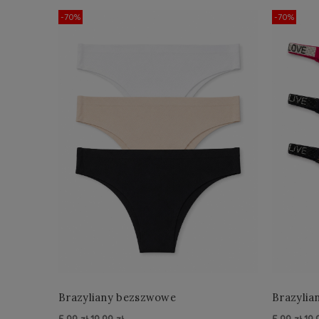
-70%
-70%
Brazyliany bezszwowe