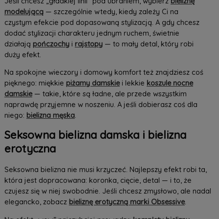
Jeśli chcesz „gładkiej linii” pod ubraniem, wybierz
bieliznę
modelującą
— szczególnie wtedy, kiedy zależy Ci na
czystym efekcie pod dopasowaną stylizacją. A gdy chcesz
dodać stylizacji charakteru jednym ruchem, świetnie
działają
pończochy
i
rajstopy
— to mały detal, który robi
duży efekt.
Na spokojne wieczory i domowy komfort też znajdziesz coś
pięknego: miękkie
piżamy damskie
i lekkie
koszule nocne
damskie
— takie, które są ładne, ale przede wszystkim
naprawdę przyjemne w noszeniu. A jeśli dobierasz coś dla
niego:
bielizna męska
.
Seksowna bielizna damska i bielizna
erotyczna
Seksowna bielizna nie musi krzyczeć. Najlepszy efekt robi ta,
która jest dopracowana: koronka, cięcie, detal — i to, że
czujesz się w niej swobodnie. Jeśli chcesz zmysłowo, ale nadal
elegancko, zobacz
bieliznę erotyczną marki Obsessive
.