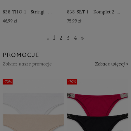
838-THO-1 - Stringi -
838-SET-1 - Komplet 2-
Czarne
częściowy - Czarny
46,99 zł
75,99 zł
Do Koszyka »
Do Koszyka »
1
2
3
4
»
«
PROMOCJE
Zobacz nasze promocje
Zobacz więcej >
-70%
-70%