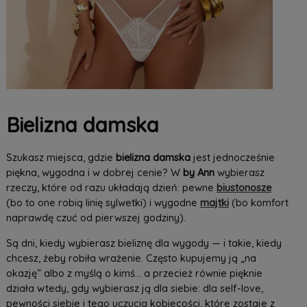
Bielizna damska
Szukasz miejsca, gdzie
bielizna damska
jest jednocześnie
piękna, wygodna i w dobrej cenie? W
by Ann
wybierasz
rzeczy, które od razu układają dzień: pewne
biustonosze
(bo to one robią linię sylwetki) i wygodne
majtki
(bo komfort
naprawdę czuć od pierwszej godziny).
Są dni, kiedy wybierasz bieliznę dla wygody — i takie, kiedy
chcesz, żeby robiła wrażenie. Często kupujemy ją „na
okazję” albo z myślą o kimś… a przecież równie pięknie
działa wtedy, gdy wybierasz ją dla siebie: dla self-love,
pewności siebie i tego uczucia kobiecości, które zostaje z