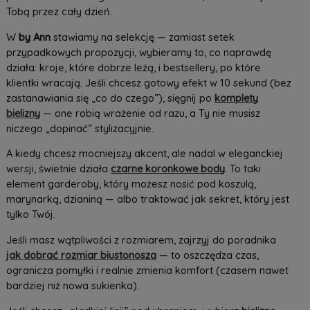
Tobą przez cały dzień.
W
by Ann
stawiamy na selekcję — zamiast setek
przypadkowych propozycji, wybieramy to, co naprawdę
działa: kroje, które dobrze leżą, i bestsellery, po które
klientki wracają. Jeśli chcesz gotowy efekt w 10 sekund (bez
zastanawiania się „co do czego”), sięgnij po
komplety
bielizny
— one robią wrażenie od razu, a Ty nie musisz
niczego „dopinać” stylizacyjnie.
A kiedy chcesz mocniejszy akcent, ale nadal w eleganckiej
wersji, świetnie działa
czarne koronkowe body
. To taki
element garderoby, który możesz nosić pod koszulą,
marynarką, dzianiną — albo traktować jak sekret, który jest
tylko Twój.
Jeśli masz wątpliwości z rozmiarem, zajrzyj do poradnika
jak dobrać rozmiar biustonosza
— to oszczędza czas,
ogranicza pomyłki i realnie zmienia komfort (czasem nawet
bardziej niż nowa sukienka).