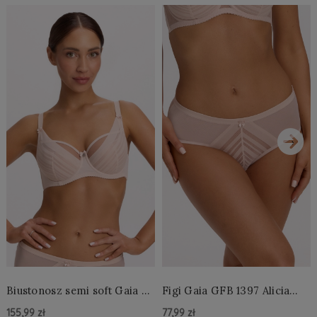
›
Biustonosz semi soft Gaia BS
Figi Gaia GFB 1397 Alicia
1395 Alicia Perłowy
Brazyliany Perłowe S-2XL
155,99 zł
77,99 zł