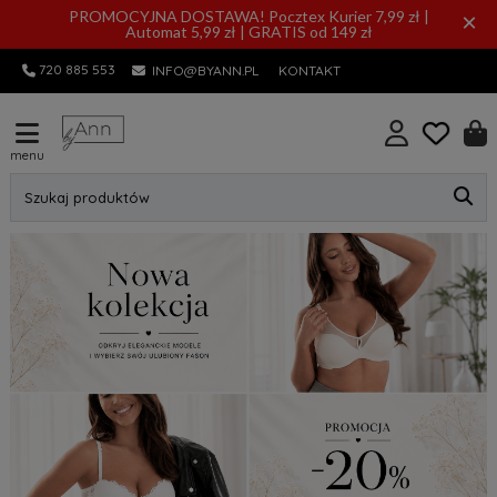
PROMOCYJNA DOSTAWA! Pocztex Kurier 7,99 zł |
×
Automat 5,99 zł | GRATIS od 149 zł
720 885 553
INFO@BYANN.PL
KONTAKT
menu
Szukaj produktów