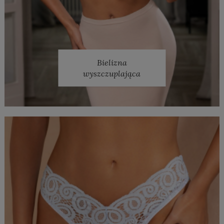
Bielizna
wyszczuplająca