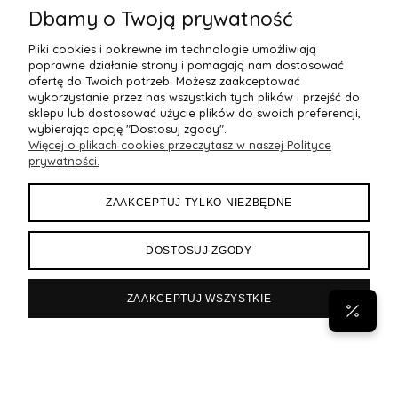
Dbamy o Twoją prywatność
Pliki cookies i pokrewne im technologie umożliwiają
poprawne działanie strony i pomagają nam dostosować
ofertę do Twoich potrzeb. Możesz zaakceptować
wykorzystanie przez nas wszystkich tych plików i przejść do
sklepu lub dostosować użycie plików do swoich preferencji,
wybierając opcję "Dostosuj zgody".
Więcej o plikach cookies przeczytasz w naszej Polityce
POMOC
prywatności.
MOJE KONTO
ZAAKCEPTUJ TYLKO NIEZBĘDNE
PŁATNOŚCI I DOSTAWA
DOSTOSUJ ZGODY
INFORMACJE
ZAAKCEPTUJ WSZYSTKIE
POPULARNE
Byann.pl
Sklep internetowy Shoper Premium