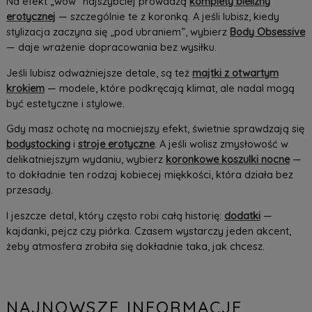
Na efekt „wow” najszybciej prowadzą
komplety bielizny
erotycznej
— szczególnie te z koronką. A jeśli lubisz, kiedy
stylizacja zaczyna się „pod ubraniem”, wybierz
Body Obsessive
— daje wrażenie dopracowania bez wysiłku.
Jeśli lubisz odważniejsze detale, są też
majtki z otwartym
krokiem
— modele, które podkręcają klimat, ale nadal mogą
być estetyczne i stylowe.
Gdy masz ochotę na mocniejszy efekt, świetnie sprawdzają się
bodystocking
i
stroje erotyczne
. A jeśli wolisz zmysłowość w
delikatniejszym wydaniu, wybierz
koronkowe koszulki nocne
—
to dokładnie ten rodzaj kobiecej miękkości, która działa bez
przesady.
I jeszcze detal, który często robi całą historię:
dodatki
—
kajdanki, pejcz czy piórka. Czasem wystarczy jeden akcent,
żeby atmosfera zrobiła się dokładnie taka, jak chcesz.
NAJNOWSZE INFORMACJE