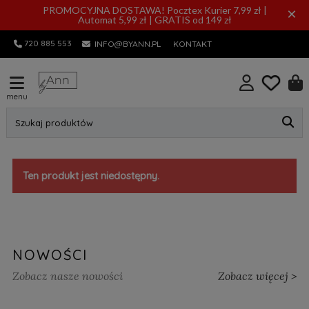
PROMOCYJNA DOSTAWA! Pocztex Kurier 7,99 zł |
×
Automat 5,99 zł | GRATIS od 149 zł
720 885 553
INFO@BYANN.PL
KONTAKT
menu
Szukaj produktów
Ten produkt jest niedostępny.
NOWOŚCI
Zobacz nasze nowości
Zobacz więcej >