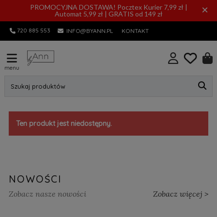
PROMOCYJNA DOSTAWA! Pocztex Kurier 7,99 zł |
×
Automat 5,99 zł | GRATIS od 149 zł
720 885 553
INFO@BYANN.PL
KONTAKT
menu
Szukaj produktów
Ten produkt jest niedostępny.
NOWOŚCI
Zobacz nasze nowości
Zobacz więcej >