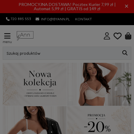
PROMOCYJNA DOSTAWA! Pocztex Kurier 7,99 zł |
×
Automat 5,99 zł | GRATIS od 149 zł
720 885 553
INFO@BYANN.PL
KONTAKT
menu
Szukaj produktów