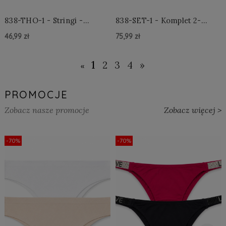
838-THO-1 - Stringi -
838-SET-1 - Komplet 2-
Czarne
częściowy - Czarny
46,99 zł
75,99 zł
Do Koszyka »
Do Koszyka »
1
2
3
4
»
«
PROMOCJE
Zobacz nasze promocje
Zobacz więcej >
-70%
-70%