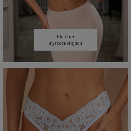
Bielizna
wyszczuplająca