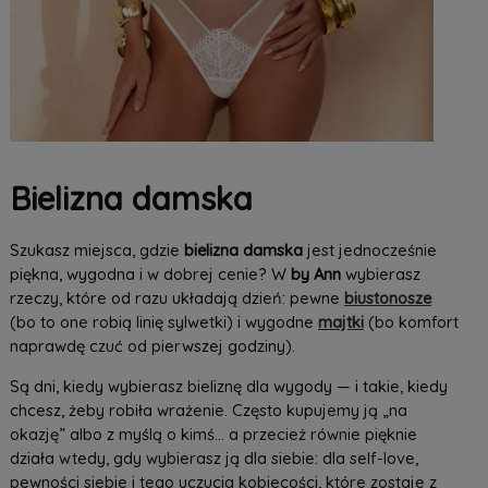
Bielizna damska
Szukasz miejsca, gdzie
bielizna damska
jest jednocześnie
piękna, wygodna i w dobrej cenie? W
by Ann
wybierasz
rzeczy, które od razu układają dzień: pewne
biustonosze
(bo to one robią linię sylwetki) i wygodne
majtki
(bo komfort
naprawdę czuć od pierwszej godziny).
Są dni, kiedy wybierasz bieliznę dla wygody — i takie, kiedy
chcesz, żeby robiła wrażenie. Często kupujemy ją „na
okazję” albo z myślą o kimś… a przecież równie pięknie
działa wtedy, gdy wybierasz ją dla siebie: dla self-love,
pewności siebie i tego uczucia kobiecości, które zostaje z