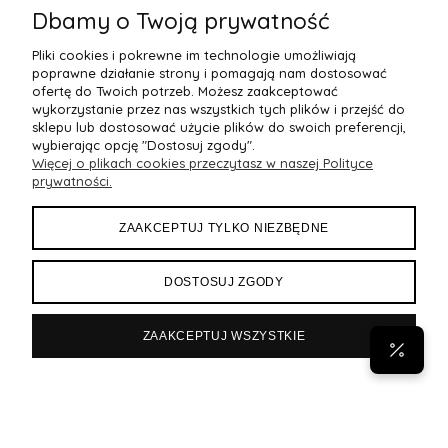
Dbamy o Twoją prywatność
Pliki cookies i pokrewne im technologie umożliwiają
poprawne działanie strony i pomagają nam dostosować
ofertę do Twoich potrzeb. Możesz zaakceptować
wykorzystanie przez nas wszystkich tych plików i przejść do
sklepu lub dostosować użycie plików do swoich preferencji,
wybierając opcję "Dostosuj zgody".
Więcej o plikach cookies przeczytasz w naszej Polityce
POMOC
prywatności.
MOJE KONTO
ZAAKCEPTUJ TYLKO NIEZBĘDNE
PŁATNOŚCI I DOSTAWA
DOSTOSUJ ZGODY
INFORMACJE
ZAAKCEPTUJ WSZYSTKIE
POPULARNE
Byann.pl
Sklep internetowy Shoper Premium