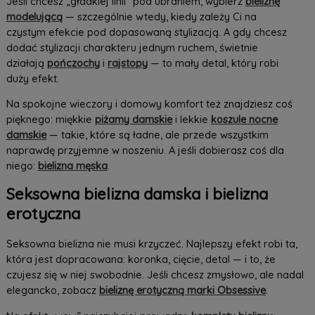
Jeśli chcesz „gładkiej linii” pod ubraniem, wybierz
bieliznę
modelującą
— szczególnie wtedy, kiedy zależy Ci na
czystym efekcie pod dopasowaną stylizacją. A gdy chcesz
dodać stylizacji charakteru jednym ruchem, świetnie
działają
pończochy
i
rajstopy
— to mały detal, który robi
duży efekt.
Na spokojne wieczory i domowy komfort też znajdziesz coś
pięknego: miękkie
piżamy damskie
i lekkie
koszule nocne
damskie
— takie, które są ładne, ale przede wszystkim
naprawdę przyjemne w noszeniu. A jeśli dobierasz coś dla
niego:
bielizna męska
.
Seksowna bielizna damska i bielizna
erotyczna
Seksowna bielizna nie musi krzyczeć. Najlepszy efekt robi ta,
która jest dopracowana: koronka, cięcie, detal — i to, że
czujesz się w niej swobodnie. Jeśli chcesz zmysłowo, ale nadal
elegancko, zobacz
bieliznę erotyczną marki Obsessive
.