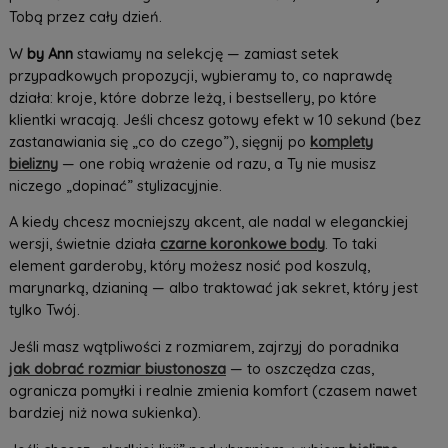
Tobą przez cały dzień.
W
by Ann
stawiamy na selekcję — zamiast setek
przypadkowych propozycji, wybieramy to, co naprawdę
działa: kroje, które dobrze leżą, i bestsellery, po które
klientki wracają. Jeśli chcesz gotowy efekt w 10 sekund (bez
zastanawiania się „co do czego”), sięgnij po
komplety
bielizny
— one robią wrażenie od razu, a Ty nie musisz
niczego „dopinać” stylizacyjnie.
A kiedy chcesz mocniejszy akcent, ale nadal w eleganckiej
wersji, świetnie działa
czarne koronkowe body
. To taki
element garderoby, który możesz nosić pod koszulą,
marynarką, dzianiną — albo traktować jak sekret, który jest
tylko Twój.
Jeśli masz wątpliwości z rozmiarem, zajrzyj do poradnika
jak dobrać rozmiar biustonosza
— to oszczędza czas,
ogranicza pomyłki i realnie zmienia komfort (czasem nawet
bardziej niż nowa sukienka).