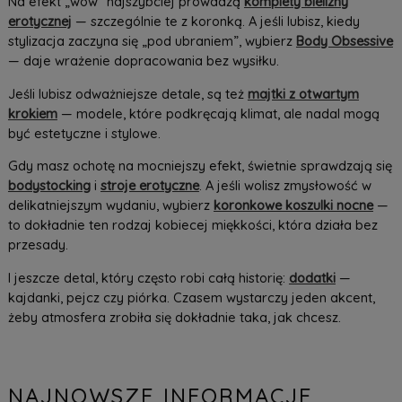
Na efekt „wow” najszybciej prowadzą
komplety bielizny
erotycznej
— szczególnie te z koronką. A jeśli lubisz, kiedy
stylizacja zaczyna się „pod ubraniem”, wybierz
Body Obsessive
— daje wrażenie dopracowania bez wysiłku.
Jeśli lubisz odważniejsze detale, są też
majtki z otwartym
krokiem
— modele, które podkręcają klimat, ale nadal mogą
być estetyczne i stylowe.
Gdy masz ochotę na mocniejszy efekt, świetnie sprawdzają się
bodystocking
i
stroje erotyczne
. A jeśli wolisz zmysłowość w
delikatniejszym wydaniu, wybierz
koronkowe koszulki nocne
—
to dokładnie ten rodzaj kobiecej miękkości, która działa bez
przesady.
I jeszcze detal, który często robi całą historię:
dodatki
—
kajdanki, pejcz czy piórka. Czasem wystarczy jeden akcent,
żeby atmosfera zrobiła się dokładnie taka, jak chcesz.
NAJNOWSZE INFORMACJE