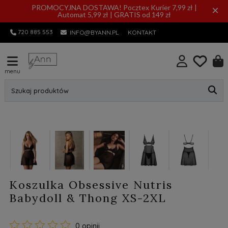
PROMOCYJNA DOSTAWA! Pocztex Kurier 7,99 zł |
×
Automat 5,99 zł | GRATIS od 149 zł
720 885 553
INFO@BYANN.PL
KONTAKT
menu
Szukaj produktów
Koszulka Obsessive Nutris
Babydoll & Thong XS-2XL
0 opinii