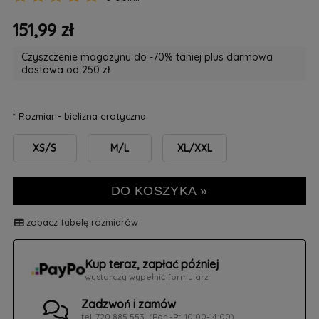
151,99 zł
Czyszczenie magazynu do -70% taniej plus darmowa
dostawa od 250 zł
*
Rozmiar - bielizna erotyczna:
XS/S
M/L
XL/XXL
DO KOSZYKA »
zobacz tabelę rozmiarów
Kup teraz, zapłać później
wystarczy wypełnić formularz
Zadzwoń i zamów
tel. 720 885 553, (Pon.-Pt. 10:00-14:00)