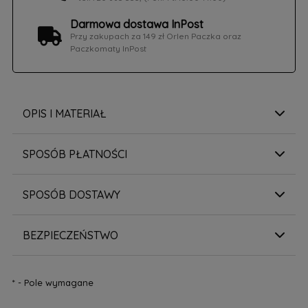
Darmowa dostawa InPost
Przy zakupach za 149 zł Orlen Paczka oraz
Paczkomaty InPost
OPIS I MATERIAŁ
SPOSÓB PŁATNOŚCI
SPOSÓB DOSTAWY
BEZPIECZEŃSTWO
*
- Pole wymagane