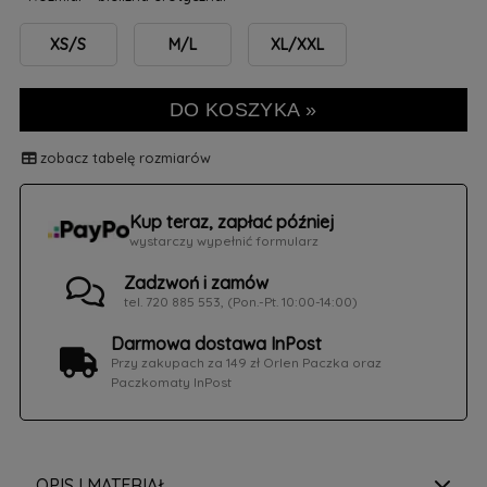
XS/S
M/L
XL/XXL
DO KOSZYKA »
zobacz tabelę rozmiarów
Kup teraz, zapłać później
wystarczy wypełnić formularz
Zadzwoń i zamów
tel. 720 885 553, (Pon.-Pt. 10:00-14:00)
Darmowa dostawa InPost
Przy zakupach za 149 zł Orlen Paczka oraz
Paczkomaty InPost
OPIS I MATERIAŁ