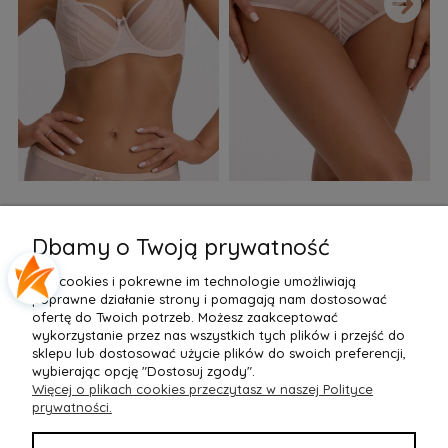
›
Biustonosz semi soft Gaia
Figi Gaia GFB 1397 Alicia
F
BS 1395 Alicia Perłowy
Brazyliany Perłowe S-2XL
Dbamy o Twoją prywatność
155,99 zł
77,99 zł
7
Pliki cookies i pokrewne im technologie umożliwiają
Do Koszyka »
Do Koszyka »
poprawne działanie strony i pomagają nam dostosować
ofertę do Twoich potrzeb. Możesz zaakceptować
wykorzystanie przez nas wszystkich tych plików i przejść do
sklepu lub dostosować użycie plików do swoich preferencji,
wybierając opcję "Dostosuj zgody".
Więcej o plikach cookies przeczytasz w naszej Polityce
POMOC
prywatności.