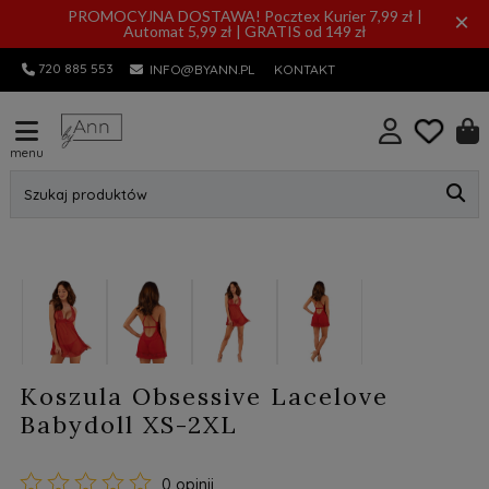
PROMOCYJNA DOSTAWA! Pocztex Kurier 7,99 zł |
×
Automat 5,99 zł | GRATIS od 149 zł
720 885 553
INFO@BYANN.PL
KONTAKT
menu
Szukaj produktów
Koszula Obsessive Lacelove
Babydoll XS-2XL
0 opinii