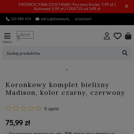
PROMOCYJNA DOSTAWA! Pocztex Kurier 7,99 zł |
×
Automat 5,99 zł | GRATIS od 149 zł
720 885 553
INFO@BYANN.PL
KONTAKT
menu
Szukaj produktów
Koronkowy komplet bielizny
Madison, kolor czarny, czerwony
0 opinii
75,99 zł