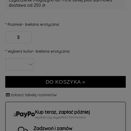
Czyszczenie magazynu do -70% taniej plus darmowa
dostawa od 250 zł
*
Rozmiar- bielizna erotyczna:
S
*
Wybierz kolor- bielizna erotyczna:
DO KOSZYKA »
zobacz tabelę rozmiarów
Kup teraz, zapłać później
wystarczy wypełnić formularz
Zadzwoń i zamów