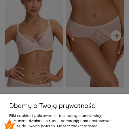
›
Biustonosz semi soft Gaia
Figi Gaia GFB 1397 Alicia
F
BS 1395 Alicia Perłowy
Brazyliany Perłowe S-2XL
Dbamy o Twoją prywatność
155,99 zł
77,99 zł
7
Pliki cookies i pokrewne im technologie umożliwiają
Do Koszyka »
Do Koszyka »
poprawne działanie strony i pomagają nam dostosować
ofertę do Twoich potrzeb. Możesz zaakceptować