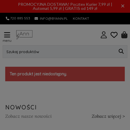
PROMOCYJNA DOSTAWA! Pocztex Kurier 7,99 zł |
×
Automat 5,99 zł | GRATIS od 149 zł
720 885 553
INFO@BYANN.PL
KONTAKT
menu
Szukaj produktów
Ten produkt jest niedostępny.
NOWOŚCI
Zobacz nasze nowości
Zobacz więcej >