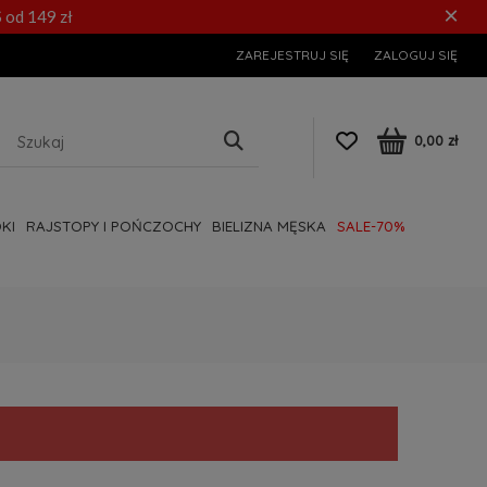
×
 od 149 zł
ZAREJESTRUJ SIĘ
ZALOGUJ SIĘ
0,00 zł
KI
RAJSTOPY I POŃCZOCHY
BIELIZNA MĘSKA
SALE-70%