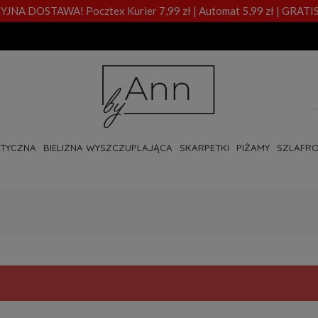
A DOSTAWA! Pocztex Kurier 7,99 zł | Automat 5,99 zł | GRATIS
OTYCZNA
BIELIZNA WYSZCZUPLAJĄCA
SKARPETKI
PIŻAMY
SZLAFRO