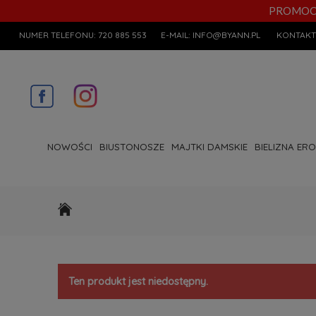
PROMOCYJN
NUMER TELEFONU:
720 885 553
E-MAIL:
INFO@BYANN.PL
KONTAKT
NOWOŚCI
BIUSTONOSZE
MAJTKI DAMSKIE
BIELIZNA ER
Ten produkt jest niedostępny.