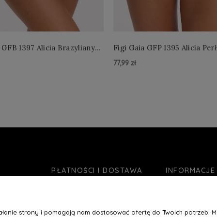
 GFB 1397 Alicia Brazyliany
Figi Gaia GFP 1395 Alicia Per
 S-2XL
4XL
77,99 zł
zyka »
Do Koszyka »
PŁATNOŚCI I DOSTAWA
INFORMACJE
Formy płatności
O nas
Czas realizacji zamówienia
Jak kupować?
ziałanie strony i pomagają nam dostosować ofertę do Twoich potrzeb. 
Koszty wysyłki
Blog