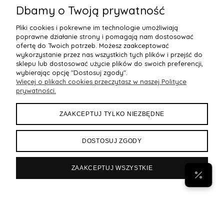
Dbamy o Twoją prywatność
Pliki cookies i pokrewne im technologie umożliwiają
poprawne działanie strony i pomagają nam dostosować
ofertę do Twoich potrzeb. Możesz zaakceptować
wykorzystanie przez nas wszystkich tych plików i przejść do
sklepu lub dostosować użycie plików do swoich preferencji,
wybierając opcję "Dostosuj zgody".
Więcej o plikach cookies przeczytasz w naszej Polityce
POMOC
prywatności.
MOJE KONTO
ZAAKCEPTUJ TYLKO NIEZBĘDNE
PŁATNOŚCI I DOSTAWA
DOSTOSUJ ZGODY
INFORMACJE
ZAAKCEPTUJ WSZYSTKIE
POPULARNE
Byann.pl
Sklep internetowy Shoper Premium