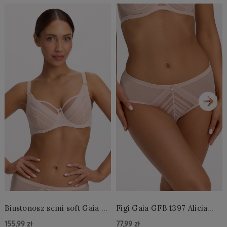
›
Biustonosz semi soft Gaia BS
Figi Gaia GFB 1397 Alicia
1395 Alicia Perłowy
Brazyliany Perłowe S-2XL
155,99 zł
77,99 zł