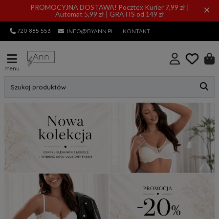
PROMOCYJNA DOSTAWA! Pocztex Kurier 7,99 zł |
×
Automat 5,99 zł | GRATIS od 149 zł
720 885 553
INFO@BYANN.PL
KONTAKT
menu
Szukaj produktów