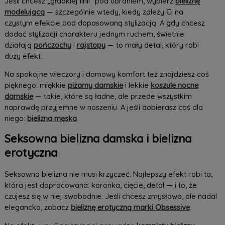
Jeśli chcesz „gładkiej linii” pod ubraniem, wybierz
bieliznę
modelującą
— szczególnie wtedy, kiedy zależy Ci na
czystym efekcie pod dopasowaną stylizacją. A gdy chcesz
dodać stylizacji charakteru jednym ruchem, świetnie
działają
pończochy
i
rajstopy
— to mały detal, który robi
duży efekt.
Na spokojne wieczory i domowy komfort też znajdziesz coś
pięknego: miękkie
piżamy damskie
i lekkie
koszule nocne
damskie
— takie, które są ładne, ale przede wszystkim
naprawdę przyjemne w noszeniu. A jeśli dobierasz coś dla
niego:
bielizna męska
.
Seksowna bielizna damska i bielizna
erotyczna
Seksowna bielizna nie musi krzyczeć. Najlepszy efekt robi ta,
która jest dopracowana: koronka, cięcie, detal — i to, że
czujesz się w niej swobodnie. Jeśli chcesz zmysłowo, ale nadal
elegancko, zobacz
bieliznę erotyczną marki Obsessive
.