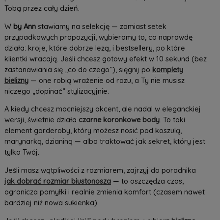
Tobą przez cały dzień.
W
by Ann
stawiamy na selekcję — zamiast setek
przypadkowych propozycji, wybieramy to, co naprawdę
działa: kroje, które dobrze leżą, i bestsellery, po które
klientki wracają. Jeśli chcesz gotowy efekt w 10 sekund (bez
zastanawiania się „co do czego”), sięgnij po
komplety
bielizny
— one robią wrażenie od razu, a Ty nie musisz
niczego „dopinać” stylizacyjnie.
A kiedy chcesz mocniejszy akcent, ale nadal w eleganckiej
wersji, świetnie działa
czarne koronkowe body
. To taki
element garderoby, który możesz nosić pod koszulą,
marynarką, dzianiną — albo traktować jak sekret, który jest
tylko Twój.
Jeśli masz wątpliwości z rozmiarem, zajrzyj do poradnika
jak dobrać rozmiar biustonosza
— to oszczędza czas,
ogranicza pomyłki i realnie zmienia komfort (czasem nawet
bardziej niż nowa sukienka).