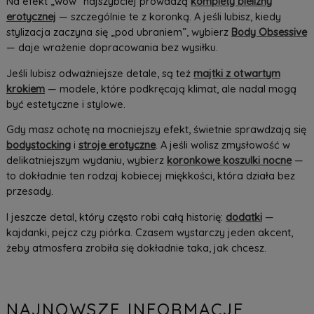
Na efekt „wow” najszybciej prowadzą
komplety bielizny
erotycznej
— szczególnie te z koronką. A jeśli lubisz, kiedy
stylizacja zaczyna się „pod ubraniem”, wybierz
Body Obsessive
— daje wrażenie dopracowania bez wysiłku.
Jeśli lubisz odważniejsze detale, są też
majtki z otwartym
krokiem
— modele, które podkręcają klimat, ale nadal mogą
być estetyczne i stylowe.
Gdy masz ochotę na mocniejszy efekt, świetnie sprawdzają się
bodystocking
i
stroje erotyczne
. A jeśli wolisz zmysłowość w
delikatniejszym wydaniu, wybierz
koronkowe koszulki nocne
—
to dokładnie ten rodzaj kobiecej miękkości, która działa bez
przesady.
I jeszcze detal, który często robi całą historię:
dodatki
—
kajdanki, pejcz czy piórka. Czasem wystarczy jeden akcent,
żeby atmosfera zrobiła się dokładnie taka, jak chcesz.
NAJNOWSZE INFORMACJE