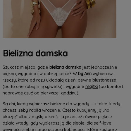
Bielizna damska
Szukasz miejsca, gdzie
bielizna damska
jest jednocześnie
piękna, wygodna i w dobrej cenie? W
by Ann
wybierasz
rzeczy, które od razu układają dzień: pewne
biustonosze
(bo to one robią linię sylwetki) i wygodne
majtki
(bo komfort
naprawdę czuć od pierwszej godziny).
Są dni, kiedy wybierasz bieliznę dla wygody — i takie, kiedy
chcesz, żeby robiła wrażenie. Często kupujemy ją „na
okazję” albo z myślą o kimś… a przecież równie pięknie
działa wtedy, gdy wybierasz ją dla siebie: dla self-love,
pewności siebie i tego uczucia kobiecości, które zostaje z