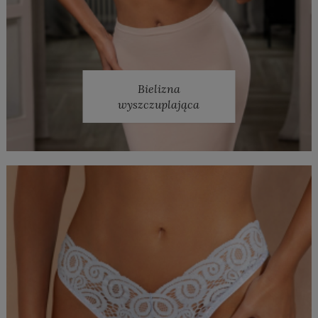
Bielizna
wyszczuplająca