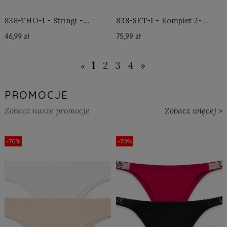
838-THO-1 - Stringi -
838-SET-1 - Komplet 2-
Czarne
częściowy - Czarny
46,99 zł
75,99 zł
Do Koszyka »
Do Koszyka »
1
2
3
4
»
«
PROMOCJE
Zobacz nasze promocje
Zobacz więcej >
-70%
-70%