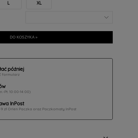
L
XL
DO KOSZYKA »
łać później
ć formularz
ów
n.-Pt. 10:00-14:00)
wa InPost
49 zł Orlen Paczka oraz Paczkomaty InPost