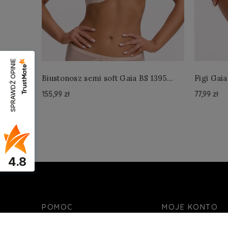
SPRAWDŹ OPINIE
Biustonosz semi soft Gaia BS 1395
Figi Gaia
Alicia Perłowy
Perłowe
155,99 zł
77,99 zł
Do Koszyka »
Do Kos
4.8
POMOC
MOJE KONTO