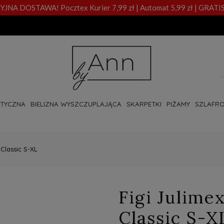
A DOSTAWA! Pocztex Kurier 7,99 zł | Automat 5,99 zł | GRATIS
OTYCZNA
BIELIZNA WYSZCZUPLAJĄCA
SKARPETKI
PIŻAMY
SZLAFRO
 Classic S-XL
Figi Julime
Classic S-X