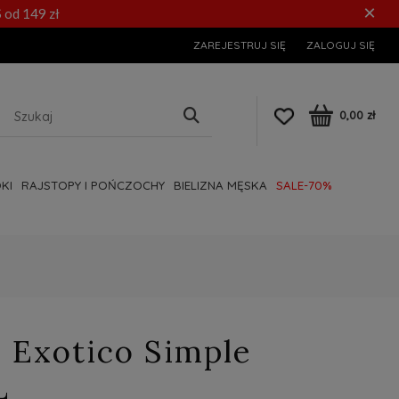
×
 od 149 zł
ZAREJESTRUJ SIĘ
ZALOGUJ SIĘ
0,00 zł
KI
RAJSTOPY I POŃCZOCHY
BIELIZNA MĘSKA
SALE-70%
x Exotico Simple
L