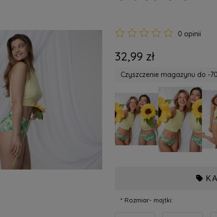
0 opinii
32,99 zł
Czyszczenie magazynu do -70
K
*
Rozmiar- majtki: