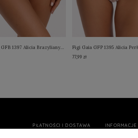
 GFB 1397 Alicia Brazyliany
Figi Gaia GFP 1395 Alicia Per
 S-2XL
4XL
77,99 zł
zyka »
Do Koszyka »
PŁATNOŚCI I DOSTAWA
INFORMACJE