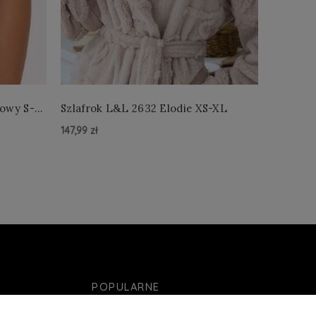
łowy S-
Szlafrok L&L 2632 Elodie XS-XL
Szlafro
147,99 zł
147,99 zł
Do Koszyka »
Do Kos
POPULARNE