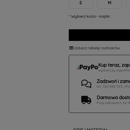
S
M
*
Wybierz kolor- majtki:
zobacz tabelę rozmiarów
Kup teraz, zap
wystarczy wypełni
Zadzwoń i zam
tel. 720 885 553, (Po
Darmowa dosta
Przy zakupach za 1