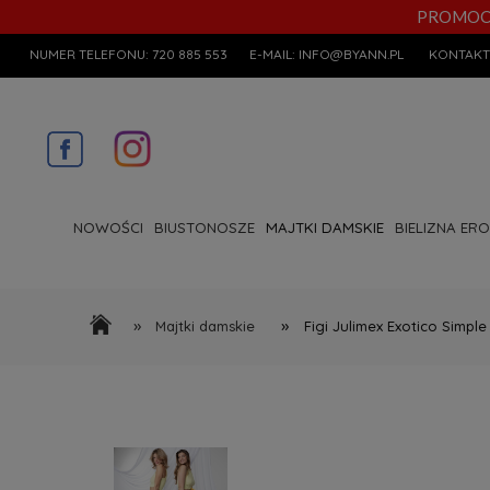
PROMOCYJN
NUMER TELEFONU:
720 885 553
E-MAIL:
INFO@BYANN.PL
KONTAKT
NOWOŚCI
BIUSTONOSZE
MAJTKI DAMSKIE
BIELIZNA ER
»
»
Majtki damskie
Figi Julimex Exotico Simple