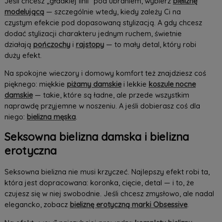
Jeśli chcesz „gładkiej linii” pod ubraniem, wybierz
bieliznę
modelującą
— szczególnie wtedy, kiedy zależy Ci na
czystym efekcie pod dopasowaną stylizacją. A gdy chcesz
dodać stylizacji charakteru jednym ruchem, świetnie
działają
pończochy
i
rajstopy
— to mały detal, który robi
duży efekt.
Na spokojne wieczory i domowy komfort też znajdziesz coś
pięknego: miękkie
piżamy damskie
i lekkie
koszule nocne
damskie
— takie, które są ładne, ale przede wszystkim
naprawdę przyjemne w noszeniu. A jeśli dobierasz coś dla
niego:
bielizna męska
.
Seksowna bielizna damska i bielizna
erotyczna
Seksowna bielizna nie musi krzyczeć. Najlepszy efekt robi ta,
która jest dopracowana: koronka, cięcie, detal — i to, że
czujesz się w niej swobodnie. Jeśli chcesz zmysłowo, ale nadal
elegancko, zobacz
bieliznę erotyczną marki Obsessive
.