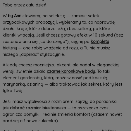
Tobą przez cały dzień.
W
by Ann
stawiamy na selekcję — zamiast setek
przypadkowych propozycji, wybieramy to, co naprawdę
działa: kroje, które dobrze leżą, i bestsellery, po które
klientki wracają. Jeśli chcesz gotowy efekt w 10 sekund (bez
zastanawiania się „co do czego”), sięgnij po
komplety
bielizny
— one robią wrażenie od razu, a Ty nie musisz
niczego „dopinać” stylizacyjnie.
A kiedy chcesz mocniejszy akcent, ale nadal w eleganckiej
wersji, świetnie działa
czarne koronkowe body
. To taki
element garderoby, który możesz nosić pod koszulą,
marynarką, dzianiną — albo traktować jak sekret, który jest
tylko Twój.
Jeśli masz wątpliwości z rozmiarem, zajrzyj do poradnika
jak dobrać rozmiar biustonosza
— to oszczędza czas,
ogranicza pomyłki i realnie zmienia komfort (czasem nawet
bardziej niż nowa sukienka).