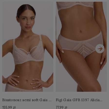
›
Biustonosz semi soft Gaia BS
Figi Gaia GFB 1397 Alicia
1395 Alicia Perłowy
Brazyliany Perłowe S-2XL
155,99 zł
77,99 zł