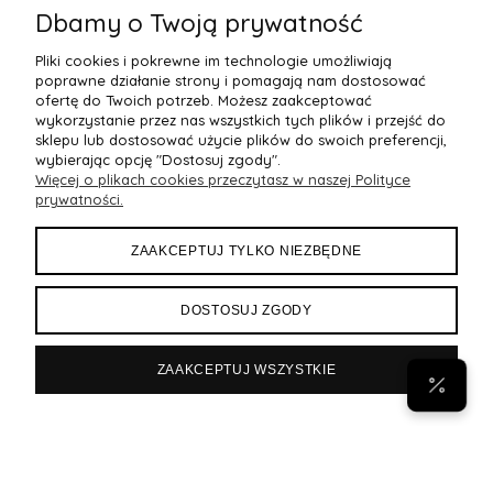
Dbamy o Twoją prywatność
Pliki cookies i pokrewne im technologie umożliwiają
poprawne działanie strony i pomagają nam dostosować
ofertę do Twoich potrzeb. Możesz zaakceptować
wykorzystanie przez nas wszystkich tych plików i przejść do
sklepu lub dostosować użycie plików do swoich preferencji,
wybierając opcję "Dostosuj zgody".
Więcej o plikach cookies przeczytasz w naszej Polityce
POMOC
prywatności.
MOJE KONTO
ZAAKCEPTUJ TYLKO NIEZBĘDNE
PŁATNOŚCI I DOSTAWA
DOSTOSUJ ZGODY
INFORMACJE
ZAAKCEPTUJ WSZYSTKIE
POPULARNE
Byann.pl
Sklep internetowy Shoper Premium