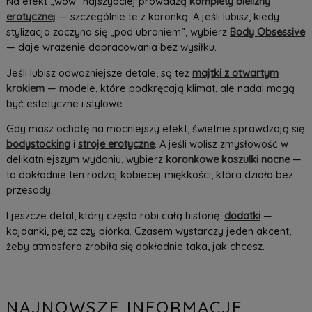
Na efekt „wow” najszybciej prowadzą
komplety bielizny
erotycznej
— szczególnie te z koronką. A jeśli lubisz, kiedy
stylizacja zaczyna się „pod ubraniem”, wybierz
Body Obsessive
— daje wrażenie dopracowania bez wysiłku.
Jeśli lubisz odważniejsze detale, są też
majtki z otwartym
krokiem
— modele, które podkręcają klimat, ale nadal mogą
być estetyczne i stylowe.
Gdy masz ochotę na mocniejszy efekt, świetnie sprawdzają się
bodystocking
i
stroje erotyczne
. A jeśli wolisz zmysłowość w
delikatniejszym wydaniu, wybierz
koronkowe koszulki nocne
—
to dokładnie ten rodzaj kobiecej miękkości, która działa bez
przesady.
I jeszcze detal, który często robi całą historię:
dodatki
—
kajdanki, pejcz czy piórka. Czasem wystarczy jeden akcent,
żeby atmosfera zrobiła się dokładnie taka, jak chcesz.
NAJNOWSZE INFORMACJE