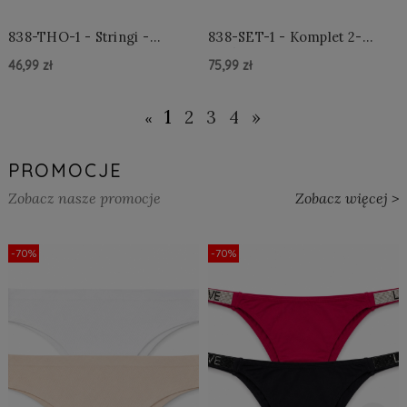
838-THO-1 - Stringi -
838-SET-1 - Komplet 2-
Czarne
częściowy - Czarny
46,99 zł
75,99 zł
Do Koszyka »
Do Koszyka »
1
2
3
4
»
«
PROMOCJE
Zobacz nasze promocje
Zobacz więcej >
-70%
-70%