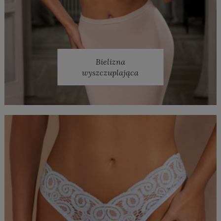
Bielizna
wyszczuplająca