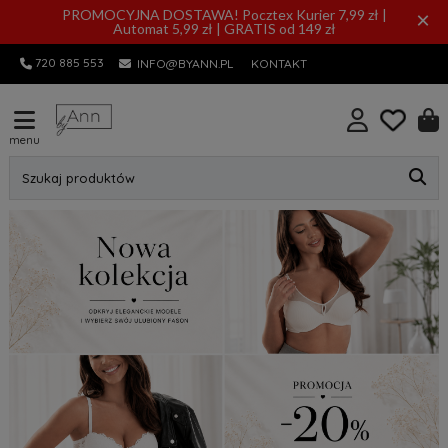
PROMOCYJNA DOSTAWA! Pocztex Kurier 7,99 zł |
×
Automat 5,99 zł | GRATIS od 149 zł
720 885 553
INFO@BYANN.PL
KONTAKT
menu
Szukaj produktów