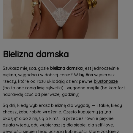
Bielizna damska
Szukasz miejsca, gdzie
bielizna damska
jest jednocześnie
piękna, wygodna i w dobrej cenie? W
by Ann
wybierasz
rzeczy, które od razu układają dzień: pewne
biustonosze
(bo to one robią linię sylwetki) i wygodne
majtki
(bo komfort
naprawdę czuć od pierwszej godziny).
Są dni, kiedy wybierasz bieliznę dla wygody — i takie, kiedy
chcesz, żeby robiła wrażenie. Często kupujemy ją „na
okazję” albo z myślą o kimś… a przecież równie pięknie
działa wtedy, gdy wybierasz ją dla siebie: dla self-love,
pewności siebie i tego uczucia kobiecości, które zostaje z