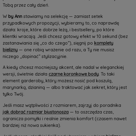
Tobą przez cały dzień.
W
by Ann
stawiamy na selekcję — zamiast setek
przypadkowych propozycji, wybieramy to, co naprawdę
działa: kroje, które dobrze leżą, i bestsellery, po które
klientki wracają. Jeśli chcesz gotowy efekt w 10 sekund (bez
zastanawiania się „co do czego”), sięgnij po
komplety
bielizny
— one robią wrażenie od razu, a Ty nie musisz
niczego „dopinać” stylizacyjnie.
A kiedy chcesz mocniejszy akcent, ale nadal w eleganckiej
wersji, świetnie działa
czarne koronkowe body
. To taki
element garderoby, który możesz nosić pod koszulą,
marynarką, dzianiną — albo traktować jak sekret, który jest
tylko Twój.
Jeśli masz wątpliwości z rozmiarem, zajrzyj do poradnika
jak dobrać rozmiar biustonosza
— to oszczędza czas,
ogranicza pomyłki i realnie zmienia komfort (czasem nawet
bardziej niż nowa sukienka).