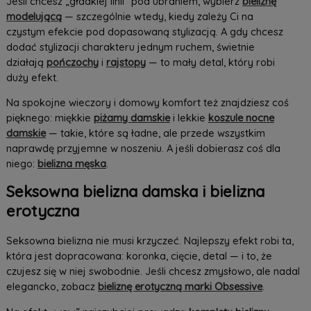
Jeśli chcesz „gładkiej linii” pod ubraniem, wybierz
bieliznę
modelującą
— szczególnie wtedy, kiedy zależy Ci na
czystym efekcie pod dopasowaną stylizacją. A gdy chcesz
dodać stylizacji charakteru jednym ruchem, świetnie
działają
pończochy
i
rajstopy
— to mały detal, który robi
duży efekt.
Na spokojne wieczory i domowy komfort też znajdziesz coś
pięknego: miękkie
piżamy damskie
i lekkie
koszule nocne
damskie
— takie, które są ładne, ale przede wszystkim
naprawdę przyjemne w noszeniu. A jeśli dobierasz coś dla
niego:
bielizna męska
.
Seksowna bielizna damska i bielizna
erotyczna
Seksowna bielizna nie musi krzyczeć. Najlepszy efekt robi ta,
która jest dopracowana: koronka, cięcie, detal — i to, że
czujesz się w niej swobodnie. Jeśli chcesz zmysłowo, ale nadal
elegancko, zobacz
bieliznę erotyczną marki Obsessive
.