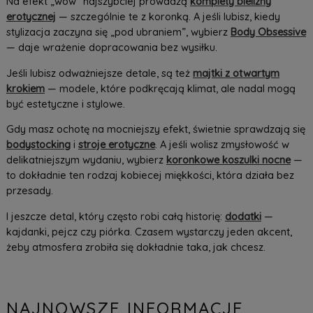
Na efekt „wow” najszybciej prowadzą
komplety bielizny
erotycznej
— szczególnie te z koronką. A jeśli lubisz, kiedy
stylizacja zaczyna się „pod ubraniem”, wybierz
Body Obsessive
— daje wrażenie dopracowania bez wysiłku.
Jeśli lubisz odważniejsze detale, są też
majtki z otwartym
krokiem
— modele, które podkręcają klimat, ale nadal mogą
być estetyczne i stylowe.
Gdy masz ochotę na mocniejszy efekt, świetnie sprawdzają się
bodystocking
i
stroje erotyczne
. A jeśli wolisz zmysłowość w
delikatniejszym wydaniu, wybierz
koronkowe koszulki nocne
—
to dokładnie ten rodzaj kobiecej miękkości, która działa bez
przesady.
I jeszcze detal, który często robi całą historię:
dodatki
—
kajdanki, pejcz czy piórka. Czasem wystarczy jeden akcent,
żeby atmosfera zrobiła się dokładnie taka, jak chcesz.
NAJNOWSZE INFORMACJE