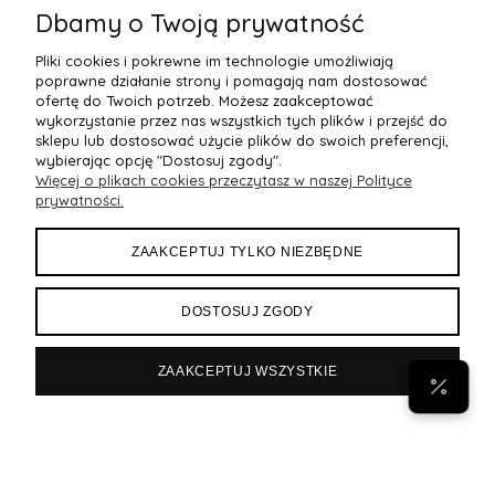
Dbamy o Twoją prywatność
Pliki cookies i pokrewne im technologie umożliwiają
poprawne działanie strony i pomagają nam dostosować
ofertę do Twoich potrzeb. Możesz zaakceptować
wykorzystanie przez nas wszystkich tych plików i przejść do
sklepu lub dostosować użycie plików do swoich preferencji,
wybierając opcję "Dostosuj zgody".
Więcej o plikach cookies przeczytasz w naszej Polityce
POMOC
prywatności.
MOJE KONTO
ZAAKCEPTUJ TYLKO NIEZBĘDNE
PŁATNOŚCI I DOSTAWA
DOSTOSUJ ZGODY
INFORMACJE
ZAAKCEPTUJ WSZYSTKIE
POPULARNE
Byann.pl
Sklep internetowy Shoper Premium