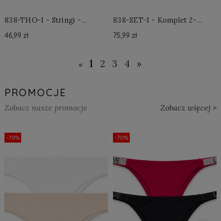
838-THO-1 - Stringi -
838-SET-1 - Komplet 2-
Czarne
częściowy - Czarny
46,99 zł
75,99 zł
Do Koszyka »
Do Koszyka »
1
2
3
4
»
«
PROMOCJE
Zobacz nasze promocje
Zobacz więcej >
-70%
-70%