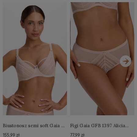
›
Biustonosz semi soft Gaia BS
Figi Gaia GFB 1397 Alicia
1395 Alicia Perłowy
Brazyliany Perłowe S-2XL
155,99 zł
77,99 zł