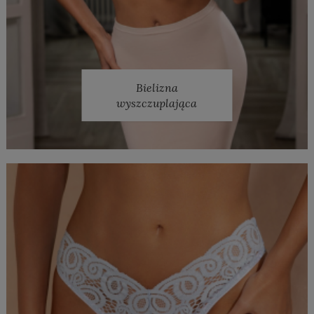
Bielizna
wyszczuplająca