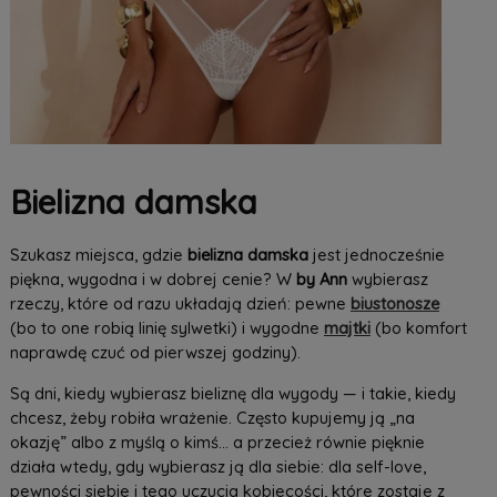
Bielizna damska
Szukasz miejsca, gdzie
bielizna damska
jest jednocześnie
piękna, wygodna i w dobrej cenie? W
by Ann
wybierasz
rzeczy, które od razu układają dzień: pewne
biustonosze
(bo to one robią linię sylwetki) i wygodne
majtki
(bo komfort
naprawdę czuć od pierwszej godziny).
Są dni, kiedy wybierasz bieliznę dla wygody — i takie, kiedy
chcesz, żeby robiła wrażenie. Często kupujemy ją „na
okazję” albo z myślą o kimś… a przecież równie pięknie
działa wtedy, gdy wybierasz ją dla siebie: dla self-love,
pewności siebie i tego uczucia kobiecości, które zostaje z