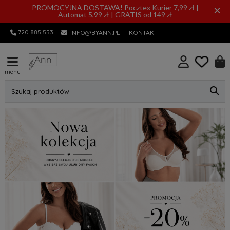
PROMOCYJNA DOSTAWA! Pocztex Kurier 7,99 zł |
×
Automat 5,99 zł | GRATIS od 149 zł
720 885 553
INFO@BYANN.PL
KONTAKT
menu
Szukaj produktów