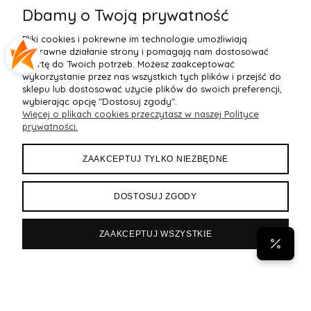
BS 1395 Alicia Perłowy
Brazyliany Perłowe S-2XL
Dbamy o Twoją prywatność
155,99 zł
77,99 zł
7
Pliki cookies i pokrewne im technologie umożliwiają
Do Koszyka »
Do Koszyka »
poprawne działanie strony i pomagają nam dostosować
ofertę do Twoich potrzeb. Możesz zaakceptować
wykorzystanie przez nas wszystkich tych plików i przejść do
sklepu lub dostosować użycie plików do swoich preferencji,
wybierając opcję "Dostosuj zgody".
Więcej o plikach cookies przeczytasz w naszej Polityce
POMOC
prywatności.
MOJE KONTO
ZAAKCEPTUJ TYLKO NIEZBĘDNE
PŁATNOŚCI I DOSTAWA
DOSTOSUJ ZGODY
INFORMACJE
ZAAKCEPTUJ WSZYSTKIE
POPULARNE
Byann.pl
Sklep internetowy Shoper Premium