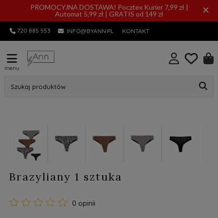
PROMOCYJNA DOSTAWA! Pocztex Kurier 7,99 zł |
×
Automat 5,99 zł | GRATIS od 149 zł
720 885 553
INFO@BYANN.PL
KONTAKT
menu
Szukaj produktów
Brazyliany 1 sztuka
0 opinii